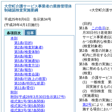
大空町介護サービス事業者の業務管理体
制確認検査実施要綱
○大空町介護
平成25年8月6日 告示第34号
(目的)
(平成28年4月1日施行)
第1条
この告示
は
月30日付け老発第
条項目次
沿革
サービス事業者
(
本則
かつ効果的な検査
第1条
(目的)
(検査対象者)
第2条
(検査対象者)
第2条
検査の対象
第3条
(検査体制)
町内に所在する介
第4条
(検査)
(検査体制)
第5条
(実施通知)
第3条
検査の実施
第6条
(検査方法)
施に努めるものと
第7条
(報告)
(検査)
第8条
(検査会議)
第4条
介護サービ
第9条
(行政上の措置)
(1)
一般検査 業
第10条
(特別な処置)
回実施するもの
第11条
(委任)
(2)
特別検査 指
附則
(実施通知)
附則
(平成28年3月30日告示第17号)
第5条
検査の実施
様式第1号
(第5条関係)
第2号
)
により、検
様式第2号
(第5条関係)
施する場合におい
様式第3号
(第7条関係)