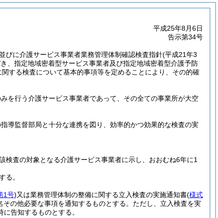
平成25年8月6日
告示第34号
の規定並びに介護サービス事業者業務管理体制確認検査指針
(平成21年3
づき、指定地域密着型サービス事業者及び指定地域密着型介護予防
に関する検査について基本的事項等を定めることにより、その的確
のみを行う介護サービス事業者であって、その全ての事業所が大空
の指導監督部局と十分な連携を図り、効率的かつ効果的な検査の実
該検査の対象となる介護サービス事業者に示し、おおむね6年に1
する。
第1号
)
又は業務管理体制の整備に関する立入検査の実施通知書
(
様式
名その他必要な事項を通知するものとする。
ただし、立入検査を実
時に告知するものとする。