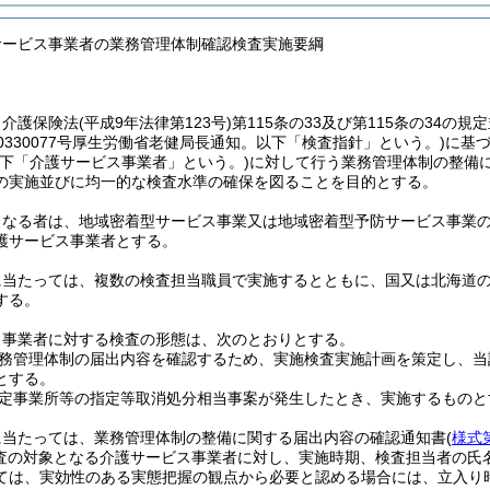
サービス事業者の業務管理体制確認検査実施要綱
、介護保険法
(平成9年法律第123号)
第115条の33及び第115条の34
0330077号厚生労働省老健局長通知。以下「検査指針」という。)
に基
以下「介護サービス事業者」という。)
に対して行う業務管理体制の整備
の実施並びに均一的な検査水準の確保を図ることを目的とする。
となる者は、地域密着型サービス事業又は地域密着型予防サービス事業
護サービス事業者とする。
に当たっては、複数の検査担当職員で実施するとともに、国又は北海道
する。
ス事業者に対する検査の形態は、次のとおりとする。
務管理体制の届出内容を確認するため、実施検査実施計画を策定し、当
とする。
定事業所等の指定等取消処分相当事案が発生したとき、実施するものと
に当たっては、業務管理体制の整備に関する届出内容の確認通知書
(
様式
査の対象となる介護サービス事業者に対し、実施時期、検査担当者の氏
ては、実効性のある実態把握の観点から必要と認める場合には、立入り