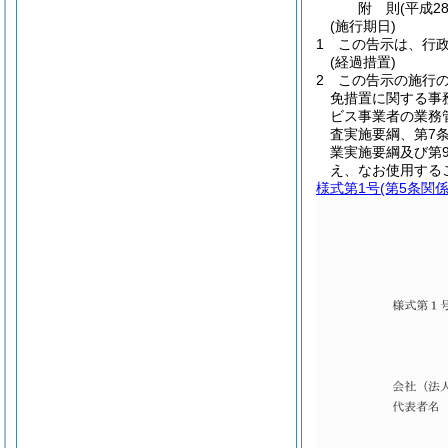
附
則
(平成2
(施行期日)
1
この告示は、行
(経過措置)
2
この告示の施行
免措置に関する事
ビス事業者の業務
査実施要綱、第7
業実施要綱及び第
え、なお使用する
様式第1号
(第5条関係