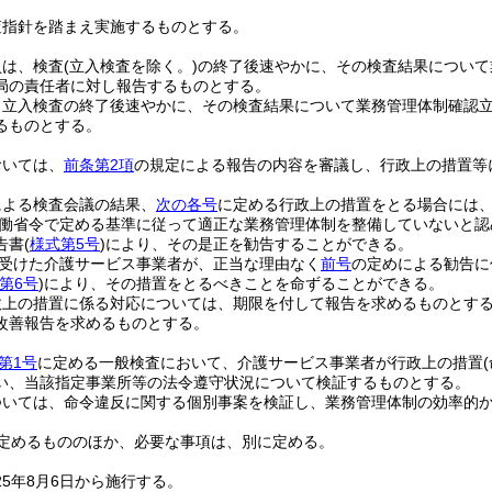
査指針を踏まえ実施するものとする。
員は、検査
(立入検査を除く。)
の終了後速やかに、その検査結果について
局の責任者に対し報告するものとする。
、立入検査の終了後速やかに、その検査結果について業務管理体制確認
るものとする。
おいては、
前条第2項
の規定による報告の内容を審議し、行政上の措置等
による検査会議の結果、
次の各号
に定める行政上の措置をとる場合には
働省令で定める基準に従って適正な業務管理体制を整備していないと認
告書
(
様式第5号
)
により、その是正を勧告することができる。
受けた介護サービス事業者が、正当な理由なく
前号
の定めによる勧告に
第6号
)
により、その措置をとるべきことを命ずることができる。
政上の措置に係る対応については、期限を付して報告を求めるものとす
改善報告を求めるものとする。
第1号
に定める一般検査において、介護サービス事業者が行政上の措置
い、当該指定事業所等の法令遵守状況について検証するものとする。
ついては、命令違反に関する個別事案を検証し、業務管理体制の効率的
定めるもののほか、必要な事項は、別に定める。
25年8月6日から施行する。