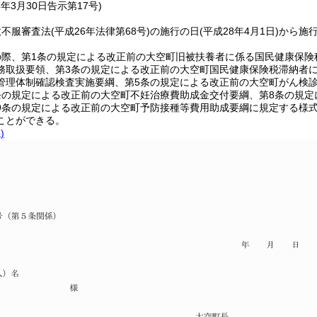
8年3月30日
告示第17号)
政不服審査法
(平成26年法律第68号)
の施行の日
(平成28年4月1日)
から施
の際、第1条の規定による改正前の大空町旧被扶養者に係る国民健康保険
務取扱要領、第3条の規定による改正前の大空町国民健康保険税滞納者
管理体制確認検査実施要綱、第5条の規定による改正前の大空町がん検
条の規定による改正前の大空町不妊治療費助成金交付要綱、第8条の規
9条の規定による改正前の大空町予防接種等費用助成要綱に規定する様
ことができる。
)