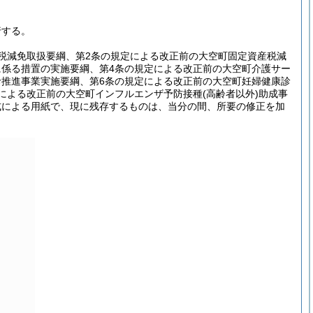
行する。
税減免取扱要綱、第2条の規定による改正前の大空町固定資産税減
に係る措置の実施要綱、第4条の規定による改正前の大空町介護サー
診推進事業実施要綱、第6条の規定による改正前の大空町妊婦健康診
定による改正前の大空町インフルエンザ予防接種
(高齢者以外)
助成事
式による用紙で、現に残存するものは、当分の間、所要の修正を加