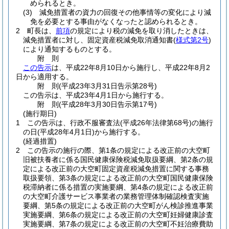
められるとき。
(3)
減免措置者の資力の回復その他事情等の変化により減
免を必要とする事由がなくなったと認められるとき。
2
町長は、
前項
の規定により税の減免を取り消したときは、
減免措置者に対し、固定資産税減免取消通知書
(
様式第2号
)
により通知するものとする。
附
則
この告示
は、平成22年8月10日から施行し、平成22年8月2
日から適用する。
附
則
(平成23年3月31日
告示第28号)
この告示は、平成23年4月1日から施行する。
附
則
(平成28年3月30日
告示第17号)
(施行期日)
1
この告示は、行政不服審査法
(平成26年法律第68号)
の施行
の日
(平成28年4月1日)
から施行する。
(経過措置)
2
この告示の施行の際、第1条の規定による改正前の大空町
旧被扶養者に係る国民健康保険税減免取扱要綱、第2条の規
定による改正前の大空町固定資産税減免措置に関する事務
取扱要領、第3条の規定による改正前の大空町国民健康保険
税滞納者に係る措置の実施要綱、第4条の規定による改正前
の大空町介護サービス事業者の業務管理体制確認検査実施
要綱、第5条の規定による改正前の大空町がん検診推進事業
実施要綱、第6条の規定による改正前の大空町妊婦健康診査
実施要綱、第7条の規定による改正前の大空町不妊治療費助