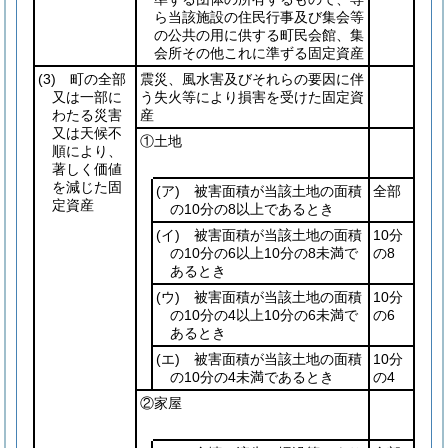
ら当該施設の住民行事及び集会等
の公共の用に供する町民会館、集
会所その他これに準ずる固定資産
(3)
町の全部
震災、風水害及びそれらの要因に伴
又は一部に
う失火等により損害を受けた固定資
わたる災害
産
又は天候不
①土地
順により、
著しく価値
を減じた固
(ア)
被害面積が当該土地の面積
全部
定資産
の10分の8以上であるとき
(イ)
被害面積が当該土地の面積
10分
の10分の6以上10分の8未満で
の8
あるとき
(ウ)
被害面積が当該土地の面積
10分
の10分の4以上10分の6未満で
の6
あるとき
(エ)
被害面積が当該土地の面積
10分
の10分の4未満であるとき
の4
②家屋