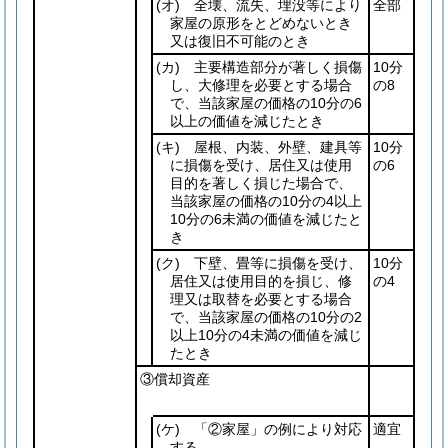
(オ)
全壊、流失、埋没等により
全部
家屋の原形をとどめないとき
又は復旧不可能のとき
(カ)
主要構造部分が著しく損傷
10分
し、大修理を必要とする場合
の8
で、当該家屋の価格の10分の6
以上の価値を減じたとき
(キ)
屋根、内装、外壁、建具等
10分
に損傷を受け、居住又は使用
の6
目的を著しく損じた場合で、
当該家屋の価格の10分の4以上
10分の6未満の価値を減じたと
き
(ク)
下壁、畳等に損傷を受け、
10分
居住又は使用目的を損じ、修
の4
理又は取替を必要とする場合
で、当該家屋の価格の10分の2
以上10分の4未満の価値を減じ
たとき
③償却資産
(ケ)
「②家屋」の例により対応
適宜
する