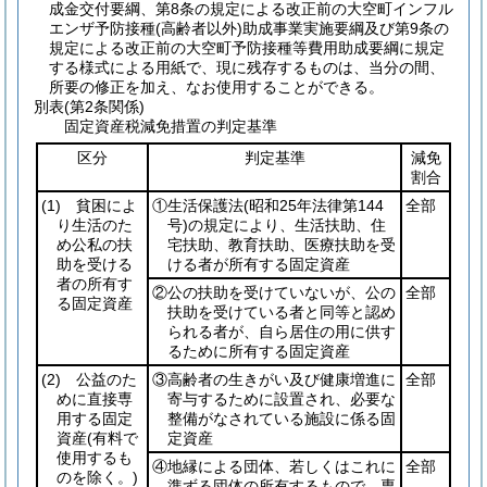
成金交付要綱、第8条の規定による改正前の大空町インフル
エンザ予防接種
(高齢者以外)
助成事業実施要綱及び第9条の
規定による改正前の大空町予防接種等費用助成要綱に規定
する様式による用紙で、現に残存するものは、当分の間、
所要の修正を加え、なお使用することができる。
別表
(第2条関係)
固定資産税減免措置の判定基準
区分
判定基準
減免
割合
(1)
貧困によ
①生活保護法
(昭和25年法律第144
全部
り生活のた
号)
の規定により、生活扶助、住
め公私の扶
宅扶助、教育扶助、医療扶助を受
助を受ける
ける者が所有する固定資産
者の所有す
②公の扶助を受けていないが、公の
全部
る固定資産
扶助を受けている者と同等と認め
られる者が、自ら居住の用に供す
るために所有する固定資産
(2)
公益のた
③高齢者の生きがい及び健康増進に
全部
めに直接専
寄与するために設置され、必要な
用する固定
整備がなされている施設に係る固
資産
(有料で
定資産
使用するも
④地縁による団体、若しくはこれに
全部
のを除く。)
準ずる団体の所有するもので、専