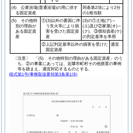
(4)
公衆浴場
(普通浴場)
の用に供す
同条第2項により2分
る固定資産
の1相当額
(5)
その他特
①
(3)
以外の要因に伴
(3)
の①土地
(ア)
～
別の理由が
う失火等により損
(エ)
及び②家屋
(オ)
～
ある固定資
害を受けた固定資
(ク)
、③償却資産
(ケ)
産
産
の判定基準を準用
②上記判定基準以外の損害を受けた
適宜
固定資産
〔注意〕 「(5) その他特別の理由がある固定資産」のう
ち、②の事案にあっては、近隣市町村その他措置の事例
等を踏まえ、適宜対応するものとする。
様式第1号
(事務取扱要領第3条第1項)