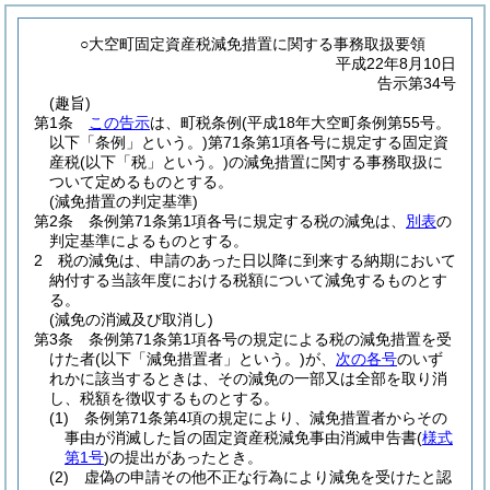
○大空町固定資産税減免措置に関する事務取扱要領
平成22年8月10日
告示第34号
(趣旨)
第1条
この告示
は、町税条例
(平成18年大空町条例第55号。
以下「条例」という。)
第71条第1項各号に規定する固定資
産税
(以下「税」という。)
の減免措置に関する事務取扱に
ついて定めるものとする。
(減免措置の判定基準)
第2条
条例第71条第1項各号に規定する税の減免は、
別表
の
判定基準によるものとする。
2
税の減免は、申請のあった日以降に到来する納期において
納付する当該年度における税額について減免するものとす
る。
(減免の消滅及び取消し)
第3条
条例第71条第1項各号の規定による税の減免措置を受
けた者
(以下「減免措置者」という。)
が、
次の各号
のいず
れかに該当するときは、その減免の一部又は全部を取り消
し、税額を徴収するものとする。
(1)
条例第71条第4項の規定により、減免措置者からその
事由が消滅した旨の固定資産税減免事由消滅申告書
(
様式
第1号
)
の提出があったとき。
(2)
虚偽の申請その他不正な行為により減免を受けたと認