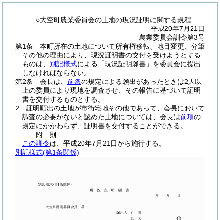
○大空町農業委員会の土地の現況証明に関する規程
平成20年7月21日
農業委員会訓令第3号
第1条
本町所在の土地について所有権移転、地目変更、分筆
その他の理由により、現況証明書の交付を受けようとする
ものは、
別記様式
による「現況証明願書」を委員会に提出
しなければならない。
第2条
会長は、
前条
の規定による願出があったときは2人以
上の委員により現地を調査させ、その報告に基づいて証明
書を交付するものとする。
2
証明願出の土地が市街宅地その他であって、会長において
調査の必要がないと認めた土地については、会長は
前項
の
規定にかかわらず、証明書を交付することができる。
附
則
この訓令
は、平成20年7月21日から施行する。
別記様式
(第1条関係)