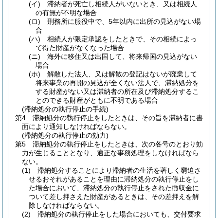
(イ)
滞納者が死亡し相続人がいないとき、又は相続人
の有無が不明な場合
(ロ)
刑務所に服役中で、5年以内に出所の見込がない場
合
(ハ)
相続人が限定承認をしたときで、その相続によっ
て得た財産がなくなった場合
(ニ)
海外に移住又は出国して、将来帰国の見込がない
場合
(ホ)
解散した法人、又は解散の登記はないが廃業して
将来事業の再開の見込が全くない法人で、滞納処分を
する財産がない又は滞納者の所在及び滞納処分するこ
とのできる財産がともに不明である場合
(滞納処分の執行停止の手続)
第4 滞納処分の執行停止をしたときは、その旨を滞納者に書
面により通知しなければならない。
(滞納処分の執行停止の効力)
第5 滞納処分の執行停止をしたときは、次の各号のとおり効
力が生じることとなり、適正な事務処理をしなければなら
ない。
(1)
滞納処分することにより滞納者の生活を著しく窮迫さ
せるおそれがあることを理由に滞納処分の執行停止をし
た場合において、滞納処分の執行停止をされた徴収金に
ついて差し押さえた財産があるときは、その差押えを解
除しなければならない。
(2)
滞納処分の執行停止をした場合においても、交付要求