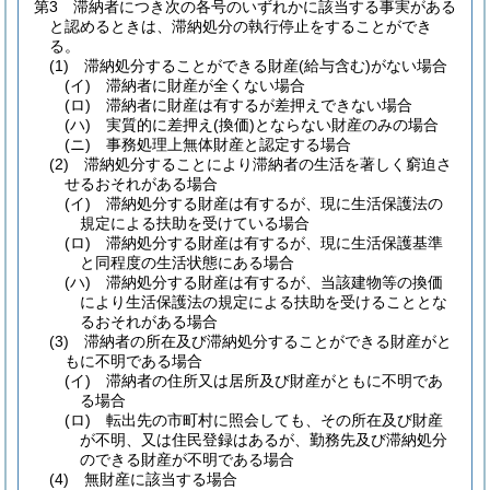
第3 滞納者につき次の各号のいずれかに該当する事実がある
と認めるときは、滞納処分の執行停止をすることができ
る。
(1)
滞納処分することができる財産
(給与含む)
がない場合
(イ)
滞納者に財産が全くない場合
(ロ)
滞納者に財産は有するが差押えできない場合
(ハ)
実質的に差押え
(換価)
とならない財産のみの場合
(ニ)
事務処理上無体財産と認定する場合
(2)
滞納処分することにより滞納者の生活を著しく窮迫さ
せるおそれがある場合
(イ)
滞納処分する財産は有するが、現に生活保護法の
規定による扶助を受けている場合
(ロ)
滞納処分する財産は有するが、現に生活保護基準
と同程度の生活状態にある場合
(ハ)
滞納処分する財産は有するが、当該建物等の換価
により生活保護法の規定による扶助を受けることとな
るおそれがある場合
(3)
滞納者の所在及び滞納処分することができる財産がと
もに不明である場合
(イ)
滞納者の住所又は居所及び財産がともに不明であ
る場合
(ロ)
転出先の市町村に照会しても、その所在及び財産
が不明、又は住民登録はあるが、勤務先及び滞納処分
のできる財産が不明である場合
(4)
無財産に該当する場合