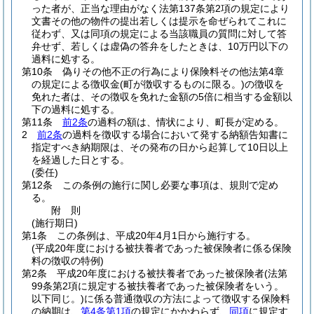
った者が、正当な理由がなく法第137条第2項の規定により
文書その他の物件の提出若しくは提示を命ぜられてこれに
従わず、又は同項の規定による当該職員の質問に対して答
弁せず、若しくは虚偽の答弁をしたときは、10万円以下の
過料に処する。
第10条
偽りその他不正の行為により保険料その他法第4章
の規定による徴収金
(町が徴収するものに限る。)
の徴収を
免れた者は、その徴収を免れた金額の5倍に相当する金額以
下の過料に処する。
第11条
前2条
の過料の額は、情状により、町長が定める。
2
前2条
の過料を徴収する場合において発する納額告知書に
指定すべき納期限は、その発布の日から起算して10日以上
を経過した日とする。
(委任)
第12条
この条例の施行に関し必要な事項は、規則で定め
る。
附
則
(施行期日)
第1条
この条例は、平成20年4月1日から施行する。
(平成20年度における被扶養者であった被保険者に係る保険
料の徴収の特例)
第2条
平成20年度における被扶養者であった被保険者
(法第
99条第2項に規定する被扶養者であった被保険者をいう。
以下同じ。)
に係る普通徴収の方法によって徴収する保険料
の納期は、
第4条第1項
の規定にかかわらず、
同項
に規定す