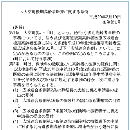
○大空町後期高齢者医療に関する条例
平成20年2月19日
条例第1号
(趣旨)
第1条
大空町
(以下「町」という。)
が行う後期高齢者医療の
事務については、法令及び北海道後期高齢者医療広域連合
後期高齢者医療に関する条例
(平成19年北海道後期高齢者医
療広域連合条例第31号。以下「広域連合条例」という。)
に
定めがあるもののほか、この条例の定めるところによる。
(町において行う事務)
第2条
町は、保険料の徴収並びに高齢者の医療の確保に関す
る法律施行令
(平成19年政令第318号)
第2条並びに高齢者の
医療の確保に関する法律施行規則
(平成19年厚生労働省令第
129号)
第6条及び第7条に規定する事務のほか、次に掲げる
事務を行うものとする。
(1)
広域連合条例第2条の葬祭費の支給に係る申請書の提
出の受付
(2)
広域連合条例第16条の保険料の額に係る通知書の引渡
し
(3)
広域連合条例第17条第2項の保険料の徴収猶予に係る
申請書の提出の受付
(4)
広域連合条例第17条第2項の保険料の徴収猶予の申請
に対する北海道後期高齢者医療広域連合が行う処分に係