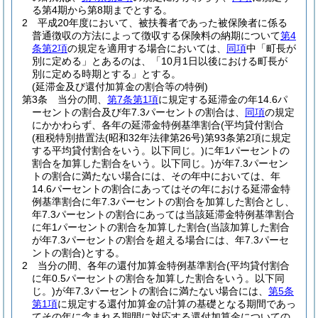
る第4期から第8期までとする。
2
平成20年度において、被扶養者であった被保険者に係る
普通徴収の方法によって徴収する保険料の納期について
第4
条第2項
の規定を適用する場合においては、
同項
中「町長が
別に定める」とあるのは、「10月1日以後における町長が
別に定める時期とする」とする。
(延滞金及び還付加算金の割合等の特例)
第3条
当分の間、
第7条第1項
に規定する延滞金の年14.6パ
ーセントの割合及び年7.3パーセントの割合は、
同項
の規定
にかかわらず、各年の延滞金特例基準割合
(平均貸付割合
(租税特別措置法
(昭和32年法律第26号)
第93条第2項に規定
する平均貸付割合をいう。以下同じ。)
に年1パーセントの
割合を加算した割合をいう。以下同じ。)
が年7.3パーセン
トの割合に満たない場合には、その年中においては、年
14.6パーセントの割合にあってはその年における延滞金特
例基準割合に年7.3パーセントの割合を加算した割合とし、
年7.3パーセントの割合にあっては当該延滞金特例基準割合
に年1パーセントの割合を加算した割合
(当該加算した割合
が年7.3パーセントの割合を超える場合には、年7.3パーセ
ントの割合)
とする。
2
当分の間、各年の還付加算金特例基準割合
(平均貸付割合
に年0.5パーセントの割合を加算した割合をいう。以下同
じ。)
が年7.3パーセントの割合に満たない場合には、
第5条
第1項
に規定する還付加算金の計算の基礎となる期間であっ
てその年に含まれる期間に対応する還付加算金についての