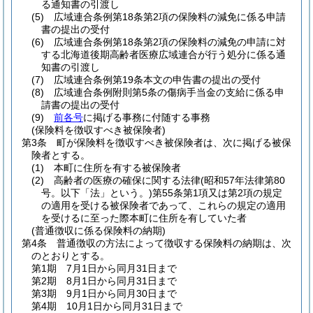
る通知書の引渡し
(5)
広域連合条例第18条第2項の保険料の減免に係る申請
書の提出の受付
(6)
広域連合条例第18条第2項の保険料の減免の申請に対
する北海道後期高齢者医療広域連合が行う処分に係る通
知書の引渡し
(7)
広域連合条例第19条本文の申告書の提出の受付
(8)
広域連合条例附則第5条の傷病手当金の支給に係る申
請書の提出の受付
(9)
前各号
に掲げる事務に付随する事務
(保険料を徴収すべき被保険者)
第3条
町が保険料を徴収すべき被保険者は、次に掲げる被保
険者とする。
(1)
本町に住所を有する被保険者
(2)
高齢者の医療の確保に関する法律
(昭和57年法律第80
号。以下「法」という。)
第55条第1項又は第2項の規定
の適用を受ける被保険者であって、これらの規定の適用
を受けるに至った際本町に住所を有していた者
(普通徴収に係る保険料の納期)
第4条
普通徴収の方法によって徴収する保険料の納期は、次
のとおりとする。
第1期 7月1日から同月31日まで
第2期 8月1日から同月31日まで
第3期 9月1日から同月30日まで
第4期 10月1日から同月31日まで