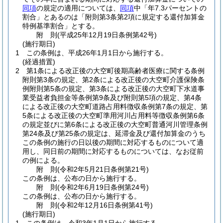
同項
の規定の適用については、
同項
中「年7.3パーセントの
割合」とあるのは「附則第3条第2項に規定する還付加算金
特例基準割合」とする。
附
則
(平成25年12月19日
条例第42号)
(施行期日)
1
この条例は、平成26年1月1日から施行する。
(経過措置)
2
第1条による改正後の大空町後期高齢者医療に関する条例
附則第3条の規定、第2条による改正後の大空町介護保険条
例附則第5条の規定、第3条による改正後の大空町下水道事
業受益者負担金等条例第9条及び附則第5項の規定、第4条
による改正後の大空町道路占用料徴収条例第7条の規定、第
5条による改正後の大空町準用河川占用料等徴収条例第6条
の規定並びに第6条による改正後の大空町普通河川管理条例
第24条及び第25条の規定は、延滞金及び還付加算金のうち
この条例の施行の日以後の期間に対応するものについて適
用し、同日前の期間に対応するものについては、なお従前
の例による。
附
則
(令和2年5月21日
条例第21号)
この条例は、公布の日から施行する。
附
則
(令和2年6月19日
条例第24号)
この条例は、公布の日から施行する。
附
則
(令和2年12月16日
条例第41号)
(施行期日)