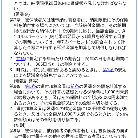
ときは、納期限後20日以内に督促状を発しなければならな
い。
(延滞金)
第7条
被保険者又は連帯納付義務者は、納期限後にその保険
料を納付する場合においては、当該納付金額に、その納期
限の翌日から納付の日までの期間に応じ、当該金額につき
年14.6パーセント
(納期限の翌日から1箇月を経過する日ま
での期間については、年7.3パーセント)
の割合をもって計
算した金額に相当する延滞金額を加算して納付しなければ
ならない。
2
前項
に規定する年当たりの割合は、閏年の日を含む期間に
ついても、365日当たりの割合とする。
3
町長は、特別な理由があると認めるときは、
第1項
の規定
による延滞金を減免することができる。
(端数計算等)
第8条
第5条
の還付加算金又は
前条
の延滞金の額を計算する
場合において、その計算の基礎となる保険料に1,000円未満
の端数があるとき、又はその保険料の全額が2,000円未満で
あるときは、その端数金額又はその全額を切り捨てる。
2
還付加算金又は延滞金の確定金額に100円未満の端数があ
るとき、又はその全額が1,000円未満であるときは、その端
数金額又はその全額を切り捨てる。
(罰則)
第9条
被保険者、被保険者の配偶者若しくは被保険者の属す
る世帯の世帯主その他その世帯に属する者又はこれらであ