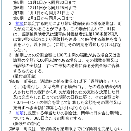
第5期 11月1日から同月30日まで
第6期 12月1日から同月25日まで
第7期 1月1日から同月31日まで
第8期 2月1日から同月末日まで
2
前項
に規定する納期により難い被保険者に係る納期は、町
長が別に定めることができる。
この場合において、町長
は、当該被保険者又は連帯納付義務者
(法第108条第2項又
は第3項の規定により保険料を連帯して納付する義務を負う
者をいう。以下同じ。)
に対しその納期を通知しなければな
らない。
3
納期ごとの分割金額に100円未満の端数がある場合又は当
該額の全額が100円未満である場合は、その端数金額又は
当該額の全額は、すべて最初の納期に係る分割金額に合算
するものとする。
(還付加算金)
第5条
町長は、過誤納に係る徴収金
(以下「過誤納金」とい
う。)
を還付し、又は充当する場合には、その過誤納金が納
入された日の翌日から町長が還付のため支出を決定した日
又は充当をした日までの期間の日数に応じ、その金額に年
7.3パーセントの割合を乗じて計算した金額をその還付又は
充当すべき金額に加算しなければならない。
2
前項
に規定する年当たりの割合は、閏年の日を含む期間に
ついても、365日当たりの割合とする。
(保険料の督促)
第6条
町長は、被保険者が納期限までに保険料を完納しない