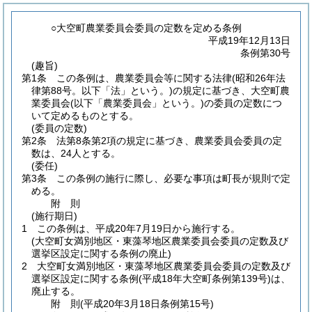
○大空町農業委員会委員の定数を定める条例
平成19年12月13日
条例第30号
(趣旨)
第1条
この条例は、農業委員会等に関する法律
(昭和26年法
律第88号。以下「法」という。)
の規定に基づき、大空町農
業委員会
(以下「農業委員会」という。)
の委員の定数につ
いて定めるものとする。
(委員の定数)
第2条
法第8条第2項の規定に基づき、農業委員会委員の定
数は、24人とする。
(委任)
第3条
この条例の施行に際し、必要な事項は町長が規則で定
める。
附
則
(施行期日)
1
この条例は、平成20年7月19日から施行する。
(大空町女満別地区・東藻琴地区農業委員会委員の定数及び
選挙区設定に関する条例の廃止)
2
大空町女満別地区・東藻琴地区農業委員会委員の定数及び
選挙区設定に関する条例
(平成18年大空町条例第139号)
は、
廃止する。
附
則
(平成20年3月18日
条例第15号)