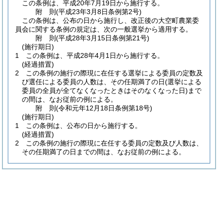
この条例は、平成20年7月19日から施行する。
附
則
(平成23年3月8日
条例第2号)
この条例は、公布の日から施行し、改正後の大空町農業委
員会に関する条例の規定は、次の一般選挙から適用する。
附
則
(平成28年3月15日
条例第21号)
(施行期日)
1
この条例は、平成28年4月1日から施行する。
(経過措置)
2
この条例の施行の際現に在任する選挙による委員の定数及
び選任による委員の人数は、その任期満了の日
(選挙による
委員の全員が全てなくなったときはそのなくなった日)
まで
の間は、なお従前の例による。
附
則
(令和元年12月18日
条例第18号)
(施行期日)
1
この条例は、公布の日から施行する。
(経過措置)
2
この条例の施行の際現に在任する委員の定数及び人数は、
その任期満了の日までの間は、なお従前の例による。