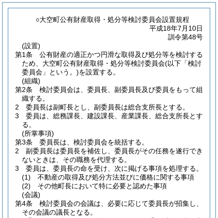
○大空町公有財産取得・処分等検討委員会設置規程
平成18年7月10日
訓令第48号
(設置)
第1条
公有財産の適正かつ円滑な取得及び処分等を検討する
ため、大空町公有財産取得・処分等検討委員会
(以下「検討
委員会」という。)
を設置する。
(組織)
第2条
検討委員会は、委員長、副委員長及び委員をもって組
織する。
2
委員長は副町長とし、副委員長は総合支所長とする。
3
委員は、総務課長、建設課長、産業課長、総合支所長とす
る。
(所掌事項)
第3条
委員長は、検討委員会を統括する。
2
副委員長は委員長を補佐し、委員長がその任務を遂行でき
ないときは、その職務を代理する。
3
委員は、委員長の命を受け、次に掲げる事項を処理する。
(1)
不動産の取得及び処分方法並びに価格に関する事項
(2)
その他町長において特に必要と認めた事項
(会議)
第4条
検討委員会の会議は、必要に応じて委員長が招集し、
その会議の議長となる。