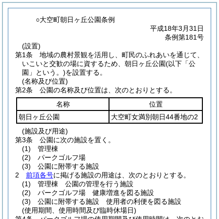
○大空町朝日ヶ丘公園条例
平成18年3月31日
条例第181号
(設置)
第1条
地域の農村景観を活用し、町民のふれあいを通じて、
いこいと交歓の場に資するため、朝日ヶ丘公園
(以下「公
園」という。)
を設置する。
(名称及び位置)
第2条
公園の名称及び位置は、次のとおりとする。
名称
位置
朝日ヶ丘公園
大空町女満別朝日44番地の2
(施設及び用途)
第3条
公園に次の施設を置く。
(1)
管理棟
(2)
パークゴルフ場
(3)
公園に附帯する施設
2
前項各号
に掲げる施設の用途は、次のとおりとする。
(1)
管理棟 公園の管理を行う施設
(2)
パークゴルフ場 健康増進を図る施設
(3)
公園に附帯する施設 使用者の利便を図る施設
(使用期間、使用時間及び臨時休場日)