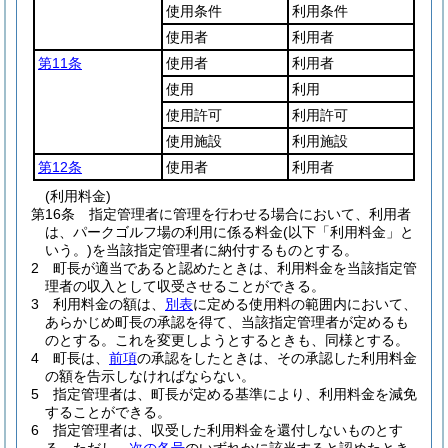
使用条件
利用条件
使用者
利用者
第11条
使用者
利用者
使用
利用
使用許可
利用許可
使用施設
利用施設
第12条
使用者
利用者
(利用料金)
第16条
指定管理者に管理を行わせる場合において、利用者
は、パークゴルフ場の利用に係る料金
(以下「利用料金」と
いう。)
を当該指定管理者に納付するものとする。
2
町長が適当であると認めたときは、利用料金を当該指定管
理者の収入として収受させることができる。
3
利用料金の額は、
別表
に定める使用料の範囲内において、
あらかじめ町長の承認を得て、当該指定管理者が定めるも
のとする。
これを変更しようとするときも、同様とする。
4
町長は、
前項
の承認をしたときは、その承認した利用料金
の額を告示しなければならない。
5
指定管理者は、町長が定める基準により、利用料金を減免
することができる。
6
指定管理者は、収受した利用料金を還付しないものとす