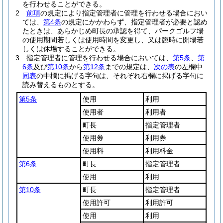
を行わせることができる。
2
前項
の規定により指定管理者に管理を行わせる場合におい
ては、
第4条
の規定にかかわらず、指定管理者が必要と認め
たときは、あらかじめ町長の承認を得て、パークゴルフ場
の使用期間若しくは使用時間を変更し、又は臨時に開場若
しくは休場することができる。
3
指定管理者に管理を行わせる場合においては、
第5条
、
第
6条
及び
第10条
から
第12条
までの規定は、
次の表
の左欄中
同表
の中欄に掲げる字句は、それぞれ右欄に掲げる字句に
読み替えるものとする。
第5条
使用
利用
使用者
利用者
町長
指定管理者
使用券
利用券
使用料
利用料金
第6条
町長
指定管理者
使用
利用
第10条
町長
指定管理者
使用許可
利用許可
使用
利用