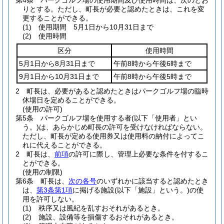
第4条
パークゴルフ場の使用期間及び使用時間は、次のとお
りとする。
ただし、町長が必要と認めたときは、これを変
更することができる。
(1)
使用期間 5月1日から10月31日まで
(2)
使用時間
区分
使用時間
5月1日から8月31日まで
午前8時から午後6時まで
9月1日から10月31日まで
午前8時から午後5時まで
2
町長は、必要があると認めたときはパークゴルフ場の臨時
休場日を定めることができる。
(使用の許可)
第5条
パークゴルフ場を使用する者
(以下「使用者」とい
う。)
は、あらかじめ町長の許可を受けなければならない。
ただし、町長が定める使用券又は使用料の納付によってこ
れに代えることができる。
2
町長は、
前項
の許可に際し、管理上必要な条件を付するこ
とができる。
(使用の制限)
第6条
町長は、
次の各号
のいずれかに該当すると認めたとき
は、
第3条第1項
に掲げる施設
(以下「施設」という。)
の使
用を許可しない。
(1)
秩序又は風紀を乱すおそれがあるとき。
(2)
施設、設備等を損傷するおそれがあるとき。