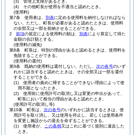
(3)
管理上支障があるとき。
(4)
その他町長が使用を不適当と認めたとき。
(使用料)
第7条
使用者は、
別表
に定める使用料を納付しなければなら
ない。
ただし、町長が必要があると認めたときは、使用料
の全部又は一部を前納させることができる。
2
前項
の規定による使用料の額は、
別表
により算定して得た
金額の合計額とする。
(使用料の減免)
第8条
町長は、特別の理由があると認めるときは、使用料を
免除することができる。
(使用料の還付)
第9条
既納の使用料は還付しない。
ただし、
次の各号
のいず
れかに該当すると認めたときは、その全部又は一部を還付
することができる。
(1)
使用者の責めに帰することができない理由によって使
用不能となったとき。
(2)
使用前に使用許可の取消し又は変更の申出があって、
町長において相当の理由があると認めたとき。
(使用許可の取消し等)
第10条
町長は、
次の各号
のいずれかに該当するときは、使
用許可を取り消し、又は使用を停止し、若しくは使用条件
を変更し施設からの退去を命ずることができる。
(1)
使用者が、
この条例
又はこれに基づく規則に違反した
とき。