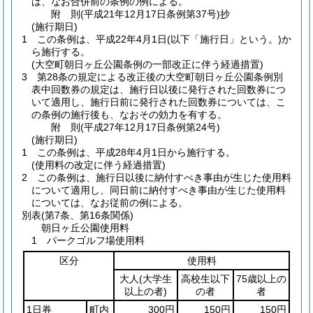
は、なお合併前の条例の例による。
附
則
(平成21年12月17日
条例第37号)
抄
(施行期日)
1
この条例は、平成22年4月1日
(以下「施行日」という。)
か
ら施行する。
(大空町朝日ヶ丘公園条例の一部改正に伴う経過措置)
3
第28条の規定による改正後の大空町朝日ヶ丘公園条例別
表中回数券の規定は、施行日以後に発行された回数券につ
いて適用し、施行日前に発行された回数券については、こ
の条例の施行後も、なおその効力を有する。
附
則
(平成27年12月17日
条例第24号)
(施行期日)
1
この条例は、平成28年4月1日から施行する。
(使用料の改定に伴う経過措置)
2
この条例は、施行日以後に納付すべき事由が生じた使用料
について適用し、同日前に納付すべき事由が生じた使用料
については、なお従前の例による。
別表
(第7条、第16条関係)
朝日ヶ丘公園使用料
1 パークゴルフ場使用料
区分
使用料
大人
(大学生
高校生以下
75歳以上の
以上の者)
の者
者
1日券
町内
300円
150円
150円