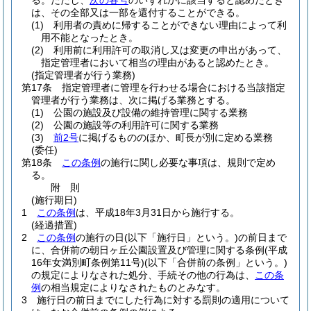
る。
ただし、
次の各号
のいずれかに該当すると認めたとき
は、その全部又は一部を還付することができる。
(1)
利用者の責めに帰することができない理由によって利
用不能となったとき。
(2)
利用前に利用許可の取消し又は変更の申出があって、
指定管理者において相当の理由があると認めたとき。
(指定管理者が行う業務)
第17条
指定管理者に管理を行わせる場合における当該指定
管理者が行う業務は、次に掲げる業務とする。
(1)
公園の施設及び設備の維持管理に関する業務
(2)
公園の施設等の利用許可に関する業務
(3)
前2号
に掲げるもののほか、町長が別に定める業務
(委任)
第18条
この条例
の施行に関し必要な事項は、規則で定め
る。
附
則
(施行期日)
1
この条例
は、平成18年3月31日から施行する。
(経過措置)
2
この条例
の施行の日
(以下「施行日」という。)
の前日まで
に、合併前の朝日ヶ丘公園設置及び管理に関する条例
(平成
16年女満別町条例第11号)
(以下「合併前の条例」という。)
の規定によりなされた処分、手続その他の行為は、
この条
例
の相当規定によりなされたものとみなす。
3
施行日の前日までにした行為に対する罰則の適用について