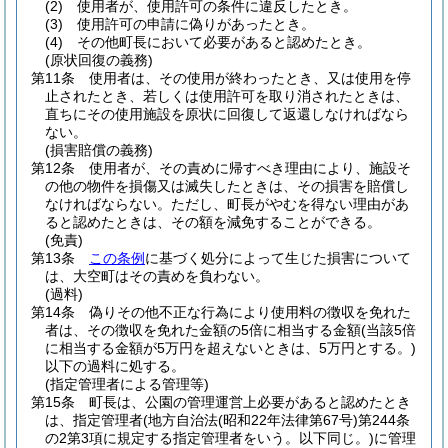
(2)
使用者が、使用許可の条件に違反したとき。
(3)
使用許可の申請に偽りがあったとき。
(4)
その他町長において必要があると認めたとき。
(原状回復の義務)
第11条
使用者は、その使用が終わったとき、又は使用を停
止されたとき、若しくは使用許可を取り消されたときは、
直ちにその使用施設を原状に回復して返還しなければなら
ない。
(損害賠償の義務)
第12条
使用者が、その責めに帰すべき理由により、施設そ
の他の物件を損傷又は滅失したときは、その損害を賠償し
なければならない。
ただし、町長がやむを得ない理由があ
ると認めたときは、その額を減免することができる。
(免責)
第13条
この条例
に基づく処分によって生じた損害について
は、大空町はその責めを負わない。
(過料)
第14条
偽りその他不正な行為により使用料の徴収を免れた
者は、その徴収を免れた金額の5倍に相当する金額
(当該5倍
に相当する金額が5万円を超えないときは、5万円とする。)
以下の過料に処する。
(指定管理者による管理等)
第15条
町長は、公園の管理運営上必要があると認めたとき
は、指定管理者
(地方自治法
(昭和22年法律第67号)
第244条
の2第3項に規定する指定管理者をいう。以下同じ。)
に管理