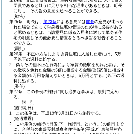
第24条
網走警察署長は、単身者住宅の入居者について暴力
団員であると疑うに足りる相当な理由があるときは、町長
に対し、その旨の意見を述べることができる。
(勧告)
第25条
町長は、
第23条
による意見又は
前条
の意見が述べら
れた場合であって単身者住宅の管理のため特に必要がある
と認めるときは、当該意見に係る入居者に対して単身者住
宅の明渡しその他必要な措置をとるべき旨を勧告すること
ができる。
(罰則)
第26条
不正の方法により賃貸住宅に入居した者には、5万
円以下の過料に処する。
2
偽りその他不正な行為により家賃の徴収を免れた者は、そ
の徴収を免れた金額の5倍に相当する金額
(当該5倍に相当す
る金額が5万円を超えないときは、5万円とする。)
以下の過
料に処する。
(委任)
第27条
この条例の施行に関し必要な事項は、規則で定め
る。
附
則
(施行期日)
1
この条例は、平成18年3月31日から施行する。
(経過措置)
2
この条例の施行の日
(以下「施行日」という。)
の前日まで
に、合併前の東藻琴村単身者住宅条例
(平成3年東藻琴村条