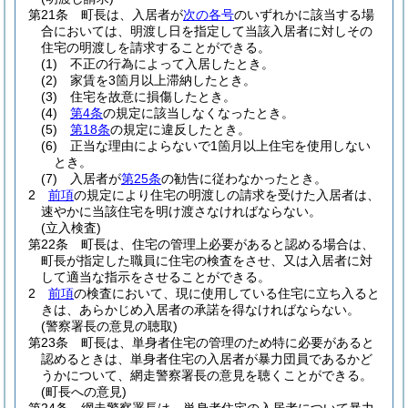
第21条
町長は、入居者が
次の各号
のいずれかに該当する場
合においては、明渡し日を指定して当該入居者に対しその
住宅の明渡しを請求することができる。
(1)
不正の行為によって入居したとき。
(2)
家賃を3箇月以上滞納したとき。
(3)
住宅を故意に損傷したとき。
(4)
第4条
の規定に該当しなくなったとき。
(5)
第18条
の規定に違反したとき。
(6)
正当な理由によらないで1箇月以上住宅を使用しない
とき。
(7)
入居者が
第25条
の勧告に従わなかったとき。
2
前項
の規定により住宅の明渡しの請求を受けた入居者は、
速やかに当該住宅を明け渡さなければならない。
(立入検査)
第22条
町長は、住宅の管理上必要があると認める場合は、
町長が指定した職員に住宅の検査をさせ、又は入居者に対
して適当な指示をさせることができる。
2
前項
の検査において、現に使用している住宅に立ち入ると
きは、あらかじめ入居者の承諾を得なければならない。
(警察署長の意見の聴取)
第23条
町長は、単身者住宅の管理のため特に必要があると
認めるときは、単身者住宅の入居者が暴力団員であるかど
うかについて、網走警察署長の意見を聴くことができる。
(町長への意見)