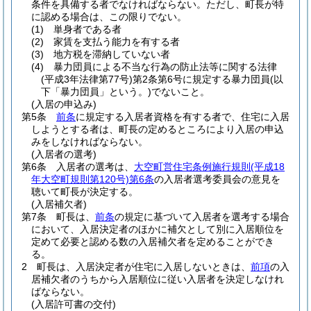
条件を具備する者でなければならない。
ただし、町長が特
に認める場合は、この限りでない。
(1)
単身者である者
(2)
家賃を支払う能力を有する者
(3)
地方税を滞納していない者
(4)
暴力団員による不当な行為の防止法等に関する法律
(平成3年法律第77号)
第2条第6号に規定する暴力団員
(以
下「暴力団員」という。)
でないこと。
(入居の申込み)
第5条
前条
に規定する入居者資格を有する者で、住宅に入居
しようとする者は、町長の定めるところにより入居の申込
みをしなければならない。
(入居者の選考)
第6条
入居者の選考は、
大空町営住宅条例施行規則
(平成18
年大空町規則第120号)
第6条
の入居者選考委員会の意見を
聴いて町長が決定する。
(入居補欠者)
第7条
町長は、
前条
の規定に基づいて入居者を選考する場合
において、入居決定者のほかに補欠として別に入居順位を
定めて必要と認める数の入居補欠者を定めることができ
る。
2
町長は、入居決定者が住宅に入居しないときは、
前項
の入
居補欠者のうちから入居順位に従い入居者を決定しなけれ
ばならない。
(入居許可書の交付)