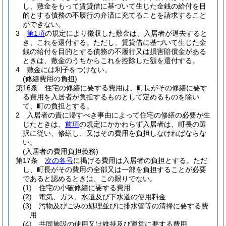
し、敷金をもって賃貸借に基づいて生じた金銭の給付を目
的とする債務の不履行の弁済に充てることを請求すること
ができない。
3
第1項
の規定により徴収した敷金は、入居者が退去すると
き、これを還付する。
ただし、賃貸借に基づいて生じた金
銭の給付を目的とする債務の不履行又は損害賠償金がある
ときは、敷金のうちからこれを控除した額を還付する。
4
敷金には利子をつけない。
(修繕費用の負担)
第16条
住宅の修繕に要する費用は、町長がその修繕に要す
る費用を入居者が負担するものとして定めるものを除い
て、町の負担とする。
2
入居者の責に帰すべき事由によって住宅の修繕の必要が生
じたときは、
前項
の規定にかかわらず入居者は、町長の選
択に従い、修繕し、又はその費用を負担しなければならな
い。
(入居者の費用負担義務)
第17条
次の各号
に掲げる費用は入居者の負担とする。
ただ
し、町長がその費用の全部又は一部を負担することが必要
であると認めるときは、この限りでない。
(1)
住宅の小破修繕に要する費用
(2)
電気、ガス、水道及び下水道の使用料金
(3)
汚物及びごみの処理並びに排水管等の清掃に要する費
用
(4)
共同施設の使用又は維持及び運営に要する費用