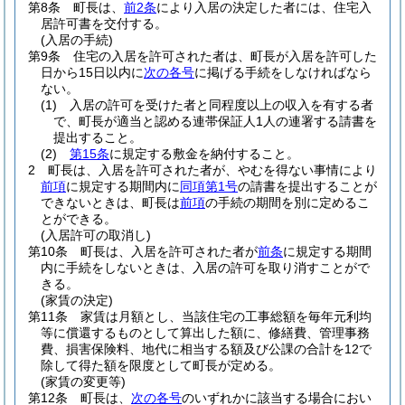
第8条
町長は、
前2条
により入居の決定した者には、住宅入
居許可書を交付する。
(入居の手続)
第9条
住宅の入居を許可された者は、町長が入居を許可した
日から15日以内に
次の各号
に掲げる手続をしなければなら
ない。
(1)
入居の許可を受けた者と同程度以上の収入を有する者
で、町長が適当と認める連帯保証人1人の連署する請書を
提出すること。
(2)
第15条
に規定する敷金を納付すること。
2
町長は、入居を許可された者が、やむを得ない事情により
前項
に規定する期間内に
同項第1号
の請書を提出することが
できないときは、町長は
前項
の手続の期間を別に定めるこ
とができる。
(入居許可の取消し)
第10条
町長は、入居を許可された者が
前条
に規定する期間
内に手続をしないときは、入居の許可を取り消すことがで
きる。
(家賃の決定)
第11条
家賃は月額とし、当該住宅の工事総額を毎年元利均
等に償還するものとして算出した額に、修繕費、管理事務
費、損害保険料、地代に相当する額及び公課の合計を12で
除して得た額を限度として町長が定める。
(家賃の変更等)
第12条
町長は、
次の各号
のいずれかに該当する場合におい