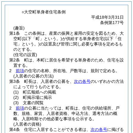
○大空町単身者住宅条例
平成18年3月31日
条例第177号
(趣旨)
第1条
この条例は、産業の振興と雇用の安定を図るため、大
空町
(以下「町」という。)
が供給する単身者住宅
(以下「住
宅」という。)
の設置及び管理に関し必要な事項を定めるも
のとする。
(住宅の設置)
第2条
町は、本町に居住を希望する単身者のため、住宅を設
置する。
2
前項
の住宅の名称、所在地、戸数等は、規則で定める。
(入居者の公募の方法)
第3条
町長は、入居者の公募を、
次の各号
のいずれかの方法
によって行うものとする。
(1)
町広報紙への掲載
(2)
町掲示場に掲示
(3)
文書の閲覧
2
前項
の公募に当たっては、町長は、住宅の供給場所、戸
数、規格、家賃、入居者資格、申込方法、選考方法の概
略、入居時期その他必要な事項を公示する。
(入居者の資格)
第4条
住宅に入居することができる者は、
次の各号
に掲げる