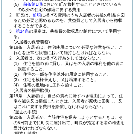
(5)
前条第1項
において町が負担することとされているも
の以外の住宅の修繕に要する費用
2
町長は、
前項
に掲げる費用のうち入居者の共通の利益を図
るため必要と認めるものを、共益費として入居者から徴収
することができる。
3
第14条
の規定は、共益費の徴収及び納付について準用す
る。
(入居者の保管義務)
第18条
入居者は、住宅使用について必要な注意を払い、こ
れらを正常な状態において維持しなければならない。
2
入居者は、次に掲げる行為をしてはならない。
(1)
住宅を他の者に貸し、又はその入居の権利を他の者に
譲渡すること。
(2)
住宅の一部を住宅以外の用途に使用すること。
(3)
住宅を模様替えし、又は増築すること。
(4)
住宅の敷地内に工作を施すこと。
(入居者の損害賠償)
第19条
入居者は、自己の責めに帰すべき理由によって、住
宅を滅失又は損傷したときは、入居者が原状に回復し、又
はこれに要する費用を賠償しなければならない。
(退去の手続)
第20条
入居者が、当該住宅を退去しようとするときは、そ
の5日前までに町長に届け出て、町長が指定する者の検査を
受けなければならない。
(明渡し請求)