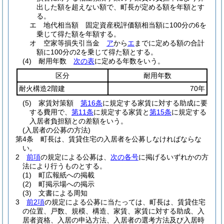
出した額を超えない額で、町長が定める額を年額とす
る。
エ
地代相当額 固定資産税評価額相当額に100分の6を
乗じて得た額を年額する。
オ
空家等損失引当金
ア
から
エ
までに定める額の合計
額に100分の2を乗じて得た額とする。
(4)
耐用年数
次の表
に定める年数をいう。
区分
耐用年数
耐火構造2階建
70年
(5)
家賃対策額
第16条
に規定する家賃に対する助成に要
する費用で、
第11条
に規定する家賃と
第15条
に規定する
入居者負担額との差額をいう。
(入居者の公募の方法)
第4条
町長は、賃貸住宅の入居者を公募しなければならな
い。
2
前項
の規定による公募は、
次の各号
に掲げるいずれかの方
法により行うものとする。
(1)
町広報紙への掲載
(2)
町掲示場への掲示
(3)
文書による周知
3
前2項
の規定による公募に当たっては、町長は、賃貸住宅
の位置、戸数、規模、構造、家賃、家賃に対する助成、入
居者資格、入居の申込方法、入居者の選考方法及び入居時