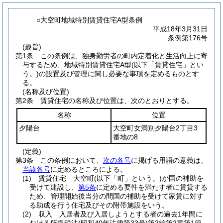
○大空町地域特別賃貸住宅A型条例
平成18年3月31日
条例第176号
(趣旨)
第1条
この条例は、独身勤労者の町内定着化と生活向上に寄
与するため、地域特別賃貸住宅A型
(以下「賃貸住宅」とい
う。)
の設置及び管理に関し必要な事項を定めるものとす
る。
(名称及び位置)
第2条
賃貸住宅の名称及び位置は、次のとおりとする。
名称
位置
夕陽台
大空町女満別夕陽台2丁目3
番地の8
(定義)
第3条
この条例において、
次の各号
に掲げる用語の意義は、
当該各号
に定めるところによる。
(1)
賃貸住宅 大空町
(以下「町」という。)
が国の補助を
受けて建設し、
第5条
に定める要件を満たす者に賃貸する
ため、管理開始後当分の間国の補助を受けて家賃に対す
る助成を行う住宅及びその附帯施設をいう。
(2)
収入 入居者及び入居しようとする者の過去1年間に