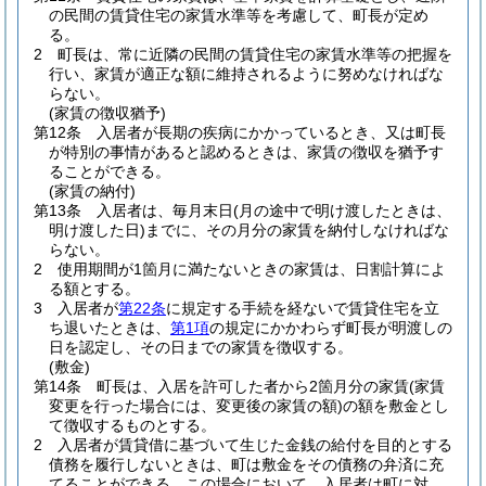
の民間の賃貸住宅の家賃水準等を考慮して、町長が定め
る。
2
町長は、常に近隣の民間の賃貸住宅の家賃水準等の把握を
行い、家賃が適正な額に維持されるように努めなければな
らない。
(家賃の徴収猶予)
第12条
入居者が長期の疾病にかかっているとき、又は町長
が特別の事情があると認めるときは、家賃の徴収を猶予す
ることができる。
(家賃の納付)
第13条
入居者は、毎月末日
(月の途中で明け渡したときは、
明け渡した日)
までに、その月分の家賃を納付しなければな
らない。
2
使用期間が1箇月に満たないときの家賃は、日割計算によ
る額とする。
3
入居者が
第22条
に規定する手続を経ないで賃貸住宅を立
ち退いたときは、
第1項
の規定にかかわらず町長が明渡しの
日を認定し、その日までの家賃を徴収する。
(敷金)
第14条
町長は、入居を許可した者から2箇月分の家賃
(家賃
変更を行った場合には、変更後の家賃の額)
の額を敷金とし
て徴収するものとする。
2
入居者が賃貸借に基づいて生じた金銭の給付を目的とする
債務を履行しないときは、町は敷金をその債務の弁済に充
てることができる。
この場合において、入居者は町に対