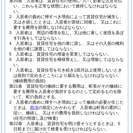
第20条
入居者は、賃貸住宅の使用について必要な注意を払
い、これらを正常な状態において維持しなければならな
い。
2
入居者の責めに帰すべき理由によって賃貸住宅が滅失し、
又はき損したときは、入居者が原状に回復し、又はこれに
要する費用を賠償しなければならない。
3
入居者は、周辺の環境を乱し、又は他に著しく迷惑を及ぼ
す行為をしてはならない。
4
入居者は、賃貸住宅を他の者に貸し、又はその入居の権利
を他の者に譲渡してはならない。
5
入居者は、賃貸住宅の用途を変更してはならない。
6
入居者は、賃貸住宅を模様替えし、又は増築してはならな
い。
7
入居者は、賃貸住宅を引き続き1箇月以上使用しないとき
は規則で定めるところにより届出をしなければならない。
(修繕費用の負担)
第21条
賃貸住宅の修繕に要する費用は、町長がその修繕に
要する費用を入居者が負担するものとして定めるものを除
いて、町の負担とする。
2
入居者の責めに帰すべき理由によって修繕の必要が生じた
ときは、
前項
の規定にかかわらず、入居者は町長の選択に
従い、修繕し、又はその費用を負担しなければならない。
(住宅の明渡し及び検査)
第22条
入居者は、賃貸住宅を明け渡そうとするときは、5
日前までに届け出て検査を受けなければならない。