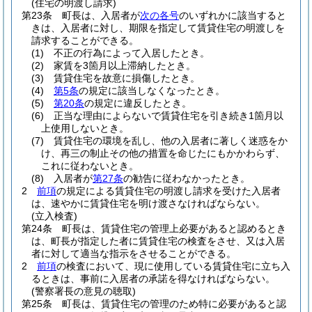
(住宅の明渡し請求)
第23条
町長は、入居者が
次の各号
のいずれかに該当すると
きは、入居者に対し、期限を指定して賃貸住宅の明渡しを
請求することができる。
(1)
不正の行為によって入居したとき。
(2)
家賃を3箇月以上滞納したとき。
(3)
賃貸住宅を故意に損傷したとき。
(4)
第5条
の規定に該当しなくなったとき。
(5)
第20条
の規定に違反したとき。
(6)
正当な理由によらないで賃貸住宅を引き続き1箇月以
上使用しないとき。
(7)
賃貸住宅の環境を乱し、他の入居者に著しく迷惑をか
け、再三の制止その他の措置を命じたにもかかわらず、
これに従わないとき。
(8)
入居者が
第27条
の勧告に従わなかったとき。
2
前項
の規定による賃貸住宅の明渡し請求を受けた入居者
は、速やかに賃貸住宅を明け渡さなければならない。
(立入検査)
第24条
町長は、賃貸住宅の管理上必要があると認めるとき
は、町長が指定した者に賃貸住宅の検査をさせ、又は入居
者に対して適当な指示をさせることができる。
2
前項
の検査において、現に使用している賃貸住宅に立ち入
るときは、事前に入居者の承諾を得なければならない。
(警察署長の意見の聴取)
第25条
町長は、賃貸住宅の管理のため特に必要があると認