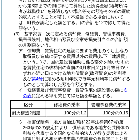
おける所得税法
(昭和40年法律第33号)
第2編第2章第1節
から第3節までの例に準じて算出した所得金額
(給与所得
者が就職後1年を経過しない場合等その額をその者の継続
的収入とすることが著しく不適当である場合において
は、町長が認定した額とする。)
の合計を12で除して得た
額をいう。
(3)
基準家賃 次に定める償却費、修繕費、管理事務費、
損害保険料、地代相当額及び空家等損失引当金の合計額
の月割額をいう。
ア
償却費 賃貸住宅の建設に要する費用のうち土地の
取得及び造成に要する費用以外の費用
(以下「建設費」
という。)
で、国の建設費補助に係る部分を除いたもの
を賃貸住宅の竣功日の直前の3月末日又は9月末日のい
ずれか近い日における地方債資金
(政府資金)
の年利率
及び
第4号
に定める耐用年数で毎年元利均等に償却する
ものとして算出した額を年額とする。
イ
修繕費及び管理事務費 賃貸住宅の建設費の額に
次
の表
に定める率を乗じて得た額を年額とする。
区分
修繕費の乗率
管理事務費の乗率
耐火構造2階建
100分の1.2
100分の0.15
ウ
損害保険料 地方自治法
(昭和22年法律第67号)
第
263条の2の規定により、供給者である地方公共団体の
利益を代表する全国的な公益的法人が行う災害による
損害に対する相互救済事業の事業費の負担率により算