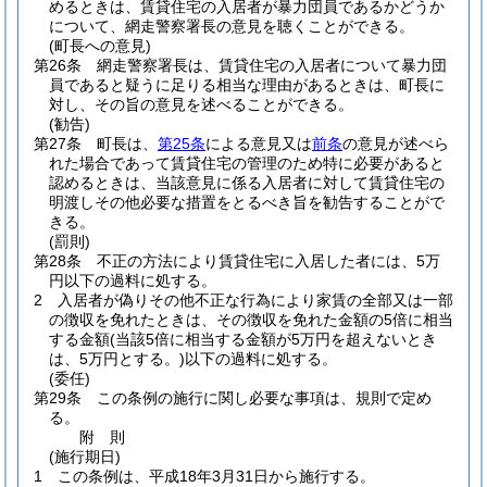
めるときは、賃貸住宅の入居者が暴力団員であるかどうか
について、網走警察署長の意見を聴くことができる。
(町長への意見)
第26条
網走警察署長は、賃貸住宅の入居者について暴力団
員であると疑うに足りる相当な理由があるときは、町長に
対し、その旨の意見を述べることができる。
(勧告)
第27条
町長は、
第25条
による意見又は
前条
の意見が述べら
れた場合であって賃貸住宅の管理のため特に必要があると
認めるときは、当該意見に係る入居者に対して賃貸住宅の
明渡しその他必要な措置をとるべき旨を勧告することがで
きる。
(罰則)
第28条
不正の方法により賃貸住宅に入居した者には、5万
円以下の過料に処する。
2
入居者が偽りその他不正な行為により家賃の全部又は一部
の徴収を免れたときは、その徴収を免れた金額の5倍に相当
する金額
(当該5倍に相当する金額が5万円を超えないとき
は、5万円とする。)
以下の過料に処する。
(委任)
第29条
この条例の施行に関し必要な事項は、規則で定め
る。
附
則
(施行期日)
1
この条例は、平成18年3月31日から施行する。