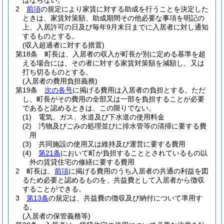
ばならない。
2
前項
の規定により家賃に対する助成を行うことを決定した
ときは、家賃対策額、助成期間その他必要な事項を明記の
上、入居許可の日及び毎年9月末日までに入居者に対し通知
するものとする。
(収入超過者に対する措置)
第18条
町長は、入居者の収入が町長が別に定める基準を超
える場合には、その者に対する家賃対策額を減額し、又は
打ち切るものとする。
(入居者の費用負担義務)
第19条
次の各号
に掲げる費用は入居者の負担とする。
ただ
し、町長がその費用の全部又は一部を負担することが必要
であると認めるときは、この限りでない。
(1)
電気、ガス、水道及び下水道の使用料金
(2)
汚物及びごみの処理並びに排水管等の清掃に要する費
用
(3)
共同施設の使用又は維持及び運営に要する費用
(4)
第21条
において町が負担することとされているもの以
外の賃貸住宅の修繕に要する費用
2
町長は、
前項
に掲げる費用のうち入居者の共通の利益を図
るため必要と認めるものを、共益費として入居者から徴収
することができる。
3
第13条
の規定は、共益費の徴収及び納付について準用す
る。
(入居者の保管義務等)