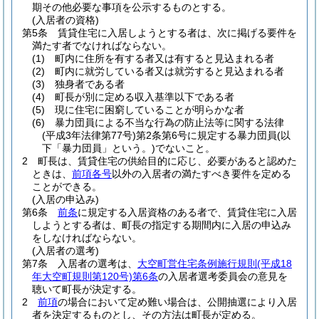
期その他必要な事項を公示するものとする。
(入居者の資格)
第5条
賃貸住宅に入居しようとする者は、次に掲げる要件を
満たす者でなければならない。
(1)
町内に住所を有する者又は有すると見込まれる者
(2)
町内に就労している者又は就労すると見込まれる者
(3)
独身者である者
(4)
町長が別に定める収入基準以下である者
(5)
現に住宅に困窮していることが明らかな者
(6)
暴力団員による不当な行為の防止法等に関する法律
(平成3年法律第77号)
第2条第6号に規定する暴力団員
(以
下「暴力団員」という。)
でないこと。
2
町長は、賃貸住宅の供給目的に応じ、必要があると認めた
ときは、
前項各号
以外の入居者の満たすべき要件を定める
ことができる。
(入居の申込み)
第6条
前条
に規定する入居資格のある者で、賃貸住宅に入居
しようとする者は、町長の指定する期間内に入居の申込み
をしなければならない。
(入居者の選考)
第7条
入居者の選考は、
大空町営住宅条例施行規則
(平成18
年大空町規則第120号)
第6条
の入居者選考委員会の意見を
聴いて町長が決定する。
2
前項
の場合において定め難い場合は、公開抽選により入居
者を決定するものとし、その方法は町長が定める。