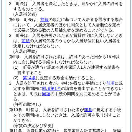
3
町長は、入居者を決定したときは、速やかに入居の許可を
するものとする。
(入居補欠者)
第8条
町長は、
前条
の規定に基づいて入居者を選考する場合
において、入居決定者のほかに補欠として入居順位を定め
て必要と認める数の入居補欠者を定めることができる。
2
町長は、入居を許可された者が賃貸住宅に入居しないとき
は、
前項
の入居補欠者のうちから入居順位に従い入居者を
決定しなければならない。
(入居の手続)
第9条
入居を許可された者は、許可のあった日から15日以
内に次に掲げる手続をしなければならない。
(1)
町長が適当と認める連帯保証人1人が連署する請書を
提出すること。
(2)
第14条
に規定する敷金を納付すること。
2
入居を許可された者が、やむを得ない事情により
前項
に規
定する期間内に
同項第1号
の請書を提出することができない
ときは、町長は
同項
の手続の期間を別に定めることができ
る。
(許可の取消し)
第10条
町長は、入居を許可された者が
前条
に規定する手続
をその期間内にしないときは、入居の許可を取り消すこと
ができる。
(家賃の決定及び変更)
第11条
賃貸住宅の家賃は、基準家賃を計算基礎とし、近隣