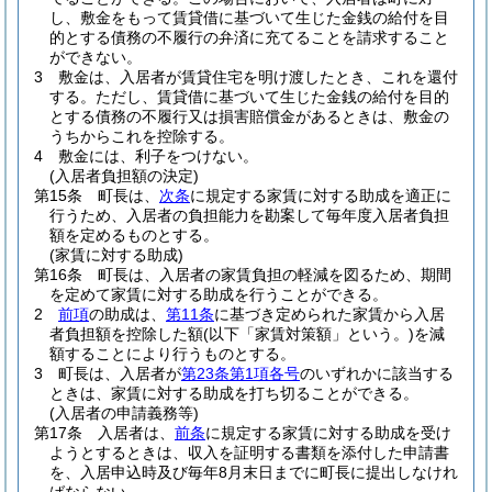
し、敷金をもって賃貸借に基づいて生じた金銭の給付を目
的とする債務の不履行の弁済に充てることを請求すること
ができない。
3
敷金は、入居者が賃貸住宅を明け渡したとき、これを還付
する。
ただし、賃貸借に基づいて生じた金銭の給付を目的
とする債務の不履行又は損害賠償金があるときは、敷金の
うちからこれを控除する。
4
敷金には、利子をつけない。
(入居者負担額の決定)
第15条
町長は、
次条
に規定する家賃に対する助成を適正に
行うため、入居者の負担能力を勘案して毎年度入居者負担
額を定めるものとする。
(家賃に対する助成)
第16条
町長は、入居者の家賃負担の軽減を図るため、期間
を定めて家賃に対する助成を行うことができる。
2
前項
の助成は、
第11条
に基づき定められた家賃から入居
者負担額を控除した額
(以下「家賃対策額」という。)
を減
額することにより行うものとする。
3
町長は、入居者が
第23条第1項各号
のいずれかに該当する
ときは、家賃に対する助成を打ち切ることができる。
(入居者の申請義務等)
第17条
入居者は、
前条
に規定する家賃に対する助成を受け
ようとするときは、収入を証明する書類を添付した申請書
を、入居申込時及び毎年8月末日までに町長に提出しなけれ