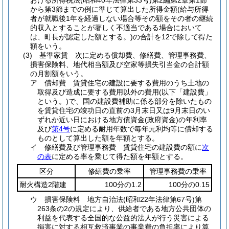
おける所得税法
(昭和40年法律第33号)
第2編第2章第1節
から第3節までの例に準じて算出した所得金額
(給与所得
者が就職後1年を経過しない場合等その額をその者の継続
的収入とすることが著しく不適当である場合において
は、町長が認定した額とする。)
の合計を12で除して得た
額をいう。
(3)
基準家賃 次に定める償却費、修繕費、管理事務費、
損害保険料、地代相当額及び空家等損失引当金の合計額
の月割額をいう。
ア
償却費 賃貸住宅の建設に要する費用のうち土地の
取得及び造成に要する費用以外の費用
(以下「建設費」
という。)
で、国の建設費補助に係る部分を除いたもの
を賃貸住宅の竣功日の直前の3月末日又は9月末日のい
ずれか近い日における地方債資金
(政府資金)
の年利率
及び
第4号
に定める耐用年数で毎年元利均等に償却する
ものとして算出した額を年額とする。
イ
修繕費及び管理事務費 賃貸住宅の建設費の額に
次
の表
に定める率を乗じて得た額を年額とする。
区分
修繕費の乗率
管理事務費の乗率
耐火構造2階建
100分の1.2
100分の0.15
ウ
損害保険料 地方自治法
(昭和22年法律第67号)
第
263条の2の規定により、供給者である地方公共団体の
利益を代表する全国的な公益的法人が行う災害による
損害に対する相互救済事業の事業費の負担率により算