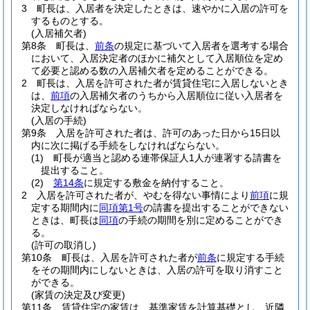
3
町長は、入居者を決定したときは、速やかに入居の許可を
するものとする。
(入居補欠者)
第8条
町長は、
前条
の規定に基づいて入居者を選考する場合
において、入居決定者のほかに補欠として入居順位を定め
て必要と認める数の入居補欠者を定めることができる。
2
町長は、入居を許可された者が賃貸住宅に入居しないとき
は、
前項
の入居補欠者のうちから入居順位に従い入居者を
決定しなければならない。
(入居の手続)
第9条
入居を許可された者は、許可のあった日から15日以
内に次に掲げる手続をしなければならない。
(1)
町長が適当と認める連帯保証人1人が連署する請書を
提出すること。
(2)
第14条
に規定する敷金を納付すること。
2
入居を許可された者が、やむを得ない事情により
前項
に規
定する期間内に
同項第1号
の請書を提出することができない
ときは、町長は
同項
の手続の期間を別に定めることができ
る。
(許可の取消し)
第10条
町長は、入居を許可された者が
前条
に規定する手続
をその期間内にしないときは、入居の許可を取り消すこと
ができる。
(家賃の決定及び変更)
第11条
賃貸住宅の家賃は、基準家賃を計算基礎とし、近隣