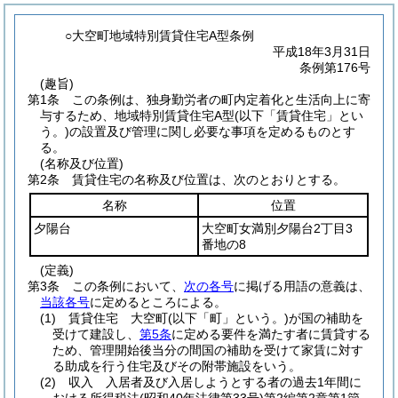
○大空町地域特別賃貸住宅A型条例
平成18年3月31日
条例第176号
(趣旨)
第1条
この条例は、独身勤労者の町内定着化と生活向上に寄
与するため、地域特別賃貸住宅A型
(以下「賃貸住宅」とい
う。)
の設置及び管理に関し必要な事項を定めるものとす
る。
(名称及び位置)
第2条
賃貸住宅の名称及び位置は、次のとおりとする。
名称
位置
夕陽台
大空町女満別夕陽台2丁目3
番地の8
(定義)
第3条
この条例において、
次の各号
に掲げる用語の意義は、
当該各号
に定めるところによる。
(1)
賃貸住宅 大空町
(以下「町」という。)
が国の補助を
受けて建設し、
第5条
に定める要件を満たす者に賃貸する
ため、管理開始後当分の間国の補助を受けて家賃に対す
る助成を行う住宅及びその附帯施設をいう。
(2)
収入 入居者及び入居しようとする者の過去1年間に