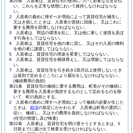
第20条
入居者は、賃貸住宅の使用について必要な注意を払
い、これらを正常な状態において維持しなければならな
い。
2
入居者の責めに帰すべき理由によって賃貸住宅が滅失し、
又はき損したときは、入居者が原状に回復し、又はこれに
要する費用を賠償しなければならない。
3
入居者は、周辺の環境を乱し、又は他に著しく迷惑を及ぼ
す行為をしてはならない。
4
入居者は、賃貸住宅を他の者に貸し、又はその入居の権利
を他の者に譲渡してはならない。
5
入居者は、賃貸住宅の用途を変更してはならない。
6
入居者は、賃貸住宅を模様替えし、又は増築してはならな
い。
7
入居者は、賃貸住宅を引き続き1箇月以上使用しないとき
は規則で定めるところにより届出をしなければならない。
(修繕費用の負担)
第21条
賃貸住宅の修繕に要する費用は、町長がその修繕に
要する費用を入居者が負担するものとして定めるものを除
いて、町の負担とする。
2
入居者の責めに帰すべき理由によって修繕の必要が生じた
ときは、
前項
の規定にかかわらず、入居者は町長の選択に
従い、修繕し、又はその費用を負担しなければならない。
(住宅の明渡し及び検査)
第22条
入居者は、賃貸住宅を明け渡そうとするときは、5
日前までに届け出て検査を受けなければならない。