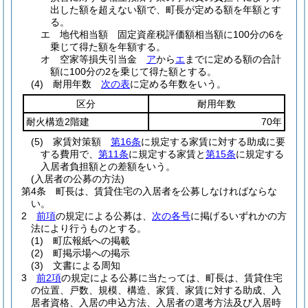
出した額を超えない額で、町長が定める額を年額とす
る。
エ
地代相当額 固定資産税評価額相当額に100分の6を
乗じて得た額を年額する。
オ
空家等損失引当金
ア
から
エ
までに定める額の合計
額に100分の2を乗じて得た額とする。
(4)
耐用年数
次の表
に定める年数をいう。
区分
耐用年数
耐火構造2階建
70年
(5)
家賃対策額
第16条
に規定する家賃に対する助成に要
する費用で、
第11条
に規定する家賃と
第15条
に規定する
入居者負担額との差額をいう。
(入居者の公募の方法)
第4条
町長は、賃貸住宅の入居者を公募しなければならな
い。
2
前項
の規定による公募は、
次の各号
に掲げるいずれかの方
法により行うものとする。
(1)
町広報紙への掲載
(2)
町掲示場への掲示
(3)
文書による周知
3
前2項
の規定による公募に当たっては、町長は、賃貸住宅
の位置、戸数、規模、構造、家賃、家賃に対する助成、入
居者資格、入居の申込方法、入居者の選考方法及び入居時