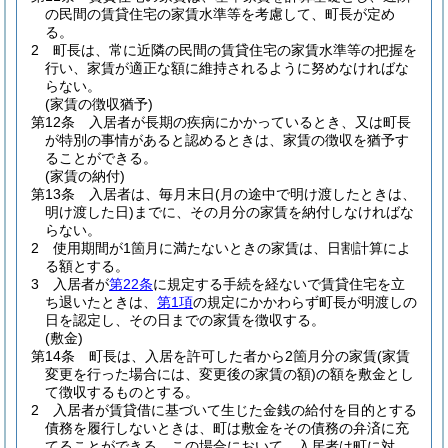
の民間の賃貸住宅の家賃水準等を考慮して、町長が定め
る。
2
町長は、常に近隣の民間の賃貸住宅の家賃水準等の把握を
行い、家賃が適正な額に維持されるように努めなければな
らない。
(家賃の徴収猶予)
第12条
入居者が長期の疾病にかかっているとき、又は町長
が特別の事情があると認めるときは、家賃の徴収を猶予す
ることができる。
(家賃の納付)
第13条
入居者は、毎月末日
(月の途中で明け渡したときは、
明け渡した日)
までに、その月分の家賃を納付しなければな
らない。
2
使用期間が1箇月に満たないときの家賃は、日割計算によ
る額とする。
3
入居者が
第22条
に規定する手続を経ないで賃貸住宅を立
ち退いたときは、
第1項
の規定にかかわらず町長が明渡しの
日を認定し、その日までの家賃を徴収する。
(敷金)
第14条
町長は、入居を許可した者から2箇月分の家賃
(家賃
変更を行った場合には、変更後の家賃の額)
の額を敷金とし
て徴収するものとする。
2
入居者が賃貸借に基づいて生じた金銭の給付を目的とする
債務を履行しないときは、町は敷金をその債務の弁済に充
てることができる。
この場合において、入居者は町に対