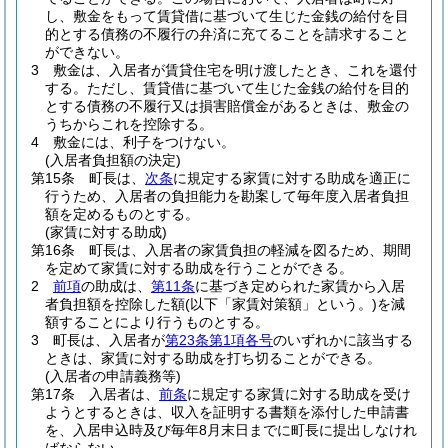
し、敷金をもって賃貸借に基づいて生じた金銭の給付を目
的とする債務の不履行の弁済に充てることを請求すること
ができない。
3
敷金は、入居者が賃貸住宅を明け渡したとき、これを還付
する。
ただし、賃貸借に基づいて生じた金銭の給付を目的
とする債務の不履行又は損害賠償金があるときは、敷金の
うちからこれを控除する。
4
敷金には、利子をつけない。
(入居者負担額の決定)
第15条
町長は、
次条
に規定する家賃に対する助成を適正に
行うため、入居者の負担能力を勘案して毎年度入居者負担
額を定めるものとする。
(家賃に対する助成)
第16条
町長は、入居者の家賃負担の軽減を図るため、期間
を定めて家賃に対する助成を行うことができる。
2
前項
の助成は、
第11条
に基づき定められた家賃から入居
者負担額を控除した額
(以下「家賃対策額」という。)
を減
額することにより行うものとする。
3
町長は、入居者が
第23条第1項各号
のいずれかに該当する
ときは、家賃に対する助成を打ち切ることができる。
(入居者の申請義務等)
第17条
入居者は、
前条
に規定する家賃に対する助成を受け
ようとするときは、収入を証明する書類を添付した申請書
を、入居申込時及び毎年8月末日までに町長に提出しなけれ