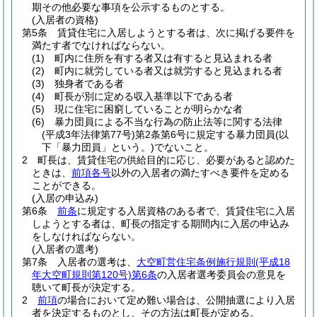
期その他必要な事項を公示するものとする。
(入居者の資格)
第5条
賃貸住宅に入居しようとする者は、次に掲げる要件を
満たす者でなければならない。
(1)
町内に住所を有する者又は有すると見込まれる者
(2)
町内に就労している者又は就労すると見込まれる者
(3)
独身者である者
(4)
町長が別に定める収入基準以下である者
(5)
現に住宅に困窮していることが明らかな者
(6)
暴力団員による不当な行為の防止法等に関する法律
(平成3年法律第77号)
第2条第6号に規定する暴力団員
(以
下「暴力団員」という。)
でないこと。
2
町長は、賃貸住宅の供給目的に応じ、必要があると認めた
ときは、
前項各号
以外の入居者の満たすべき要件を定める
ことができる。
(入居の申込み)
第6条
前条
に規定する入居資格のある者で、賃貸住宅に入居
しようとする者は、町長の指定する期間内に入居の申込み
をしなければならない。
(入居者の選考)
第7条
入居者の選考は、
大空町営住宅条例施行規則
(平成18
年大空町規則第120号)
第6条
の入居者選考委員会の意見を
聴いて町長が決定する。
2
前項
の場合において定め難い場合は、公開抽選により入居
者を決定するものとし、その方法は町長が定める。