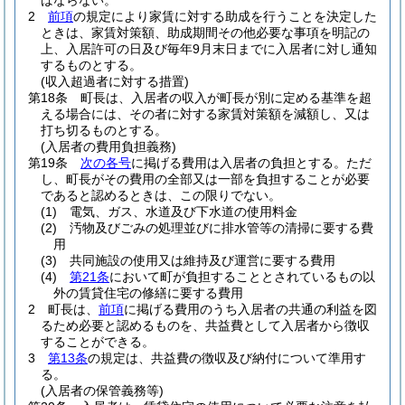
ばならない。
2
前項
の規定により家賃に対する助成を行うことを決定した
ときは、家賃対策額、助成期間その他必要な事項を明記の
上、入居許可の日及び毎年9月末日までに入居者に対し通知
するものとする。
(収入超過者に対する措置)
第18条
町長は、入居者の収入が町長が別に定める基準を超
える場合には、その者に対する家賃対策額を減額し、又は
打ち切るものとする。
(入居者の費用負担義務)
第19条
次の各号
に掲げる費用は入居者の負担とする。
ただ
し、町長がその費用の全部又は一部を負担することが必要
であると認めるときは、この限りでない。
(1)
電気、ガス、水道及び下水道の使用料金
(2)
汚物及びごみの処理並びに排水管等の清掃に要する費
用
(3)
共同施設の使用又は維持及び運営に要する費用
(4)
第21条
において町が負担することとされているもの以
外の賃貸住宅の修繕に要する費用
2
町長は、
前項
に掲げる費用のうち入居者の共通の利益を図
るため必要と認めるものを、共益費として入居者から徴収
することができる。
3
第13条
の規定は、共益費の徴収及び納付について準用す
る。
(入居者の保管義務等)