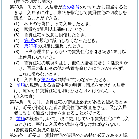
(住宅の明渡し請求)
第23条
町長は、入居者が
次の各号
のいずれかに該当すると
きは、入居者に対し、期限を指定して賃貸住宅の明渡しを
請求することができる。
(1)
不正の行為によって入居したとき。
(2)
家賃を3箇月以上滞納したとき。
(3)
賃貸住宅を故意に損傷したとき。
(4)
第5条
の規定に該当しなくなったとき。
(5)
第20条
の規定に違反したとき。
(6)
正当な理由によらないで賃貸住宅を引き続き1箇月以
上使用しないとき。
(7)
賃貸住宅の環境を乱し、他の入居者に著しく迷惑をか
け、再三の制止その他の措置を命じたにもかかわらず、
これに従わないとき。
(8)
入居者が
第27条
の勧告に従わなかったとき。
2
前項
の規定による賃貸住宅の明渡し請求を受けた入居者
は、速やかに賃貸住宅を明け渡さなければならない。
(立入検査)
第24条
町長は、賃貸住宅の管理上必要があると認めるとき
は、町長が指定した者に賃貸住宅の検査をさせ、又は入居
者に対して適当な指示をさせることができる。
2
前項
の検査において、現に使用している賃貸住宅に立ち入
るときは、事前に入居者の承諾を得なければならない。
(警察署長の意見の聴取)
第25条
町長は、賃貸住宅の管理のため特に必要があると認