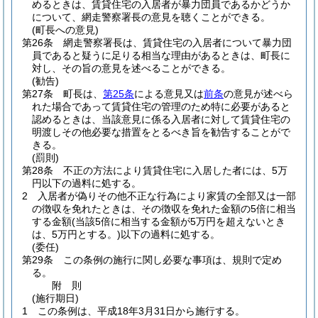
めるときは、賃貸住宅の入居者が暴力団員であるかどうか
について、網走警察署長の意見を聴くことができる。
(町長への意見)
第26条
網走警察署長は、賃貸住宅の入居者について暴力団
員であると疑うに足りる相当な理由があるときは、町長に
対し、その旨の意見を述べることができる。
(勧告)
第27条
町長は、
第25条
による意見又は
前条
の意見が述べら
れた場合であって賃貸住宅の管理のため特に必要があると
認めるときは、当該意見に係る入居者に対して賃貸住宅の
明渡しその他必要な措置をとるべき旨を勧告することがで
きる。
(罰則)
第28条
不正の方法により賃貸住宅に入居した者には、5万
円以下の過料に処する。
2
入居者が偽りその他不正な行為により家賃の全部又は一部
の徴収を免れたときは、その徴収を免れた金額の5倍に相当
する金額
(当該5倍に相当する金額が5万円を超えないとき
は、5万円とする。)
以下の過料に処する。
(委任)
第29条
この条例の施行に関し必要な事項は、規則で定め
る。
附
則
(施行期日)
1
この条例は、平成18年3月31日から施行する。