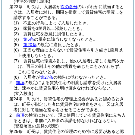
(住宅の明渡し請求)
第23条
町長は、入居者が
次の各号
のいずれかに該当すると
きは、入居者に対し、期限を指定して賃貸住宅の明渡しを
請求することができる。
(1)
不正の行為によって入居したとき。
(2)
家賃を3箇月以上滞納したとき。
(3)
賃貸住宅を故意に損傷したとき。
(4)
第5条
の規定に該当しなくなったとき。
(5)
第20条
の規定に違反したとき。
(6)
正当な理由によらないで賃貸住宅を引き続き1箇月以
上使用しないとき。
(7)
賃貸住宅の環境を乱し、他の入居者に著しく迷惑をか
け、再三の制止その他の措置を命じたにもかかわらず、
これに従わないとき。
(8)
入居者が
第27条
の勧告に従わなかったとき。
2
前項
の規定による賃貸住宅の明渡し請求を受けた入居者
は、速やかに賃貸住宅を明け渡さなければならない。
(立入検査)
第24条
町長は、賃貸住宅の管理上必要があると認めるとき
は、町長が指定した者に賃貸住宅の検査をさせ、又は入居
者に対して適当な指示をさせることができる。
2
前項
の検査において、現に使用している賃貸住宅に立ち入
るときは、事前に入居者の承諾を得なければならない。
(警察署長の意見の聴取)
第25条
町長は、賃貸住宅の管理のため特に必要があると認