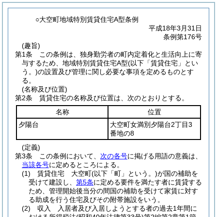
○大空町地域特別賃貸住宅A型条例
平成18年3月31日
条例第176号
(趣旨)
第1条
この条例は、独身勤労者の町内定着化と生活向上に寄
与するため、地域特別賃貸住宅A型
(以下「賃貸住宅」とい
う。)
の設置及び管理に関し必要な事項を定めるものとす
る。
(名称及び位置)
第2条
賃貸住宅の名称及び位置は、次のとおりとする。
名称
位置
夕陽台
大空町女満別夕陽台2丁目3
番地の8
(定義)
第3条
この条例において、
次の各号
に掲げる用語の意義は、
当該各号
に定めるところによる。
(1)
賃貸住宅 大空町
(以下「町」という。)
が国の補助を
受けて建設し、
第5条
に定める要件を満たす者に賃貸する
ため、管理開始後当分の間国の補助を受けて家賃に対す
る助成を行う住宅及びその附帯施設をいう。
(2)
収入 入居者及び入居しようとする者の過去1年間に