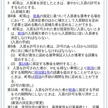
3
町長は、入居者を決定したときは、速やかに入居の許可を
するものとする。
(入居補欠者)
第8条
町長は、
前条
の規定に基づいて入居者を選考する場合
において、入居決定者のほかに補欠として入居順位を定め
て必要と認める数の入居補欠者を定めることができる。
2
町長は、入居を許可された者が賃貸住宅に入居しないとき
は、
前項
の入居補欠者のうちから入居順位に従い入居者を
決定しなければならない。
(入居の手続)
第9条
入居を許可された者は、許可のあった日から15日以
内に次に掲げる手続をしなければならない。
(1)
町長が適当と認める連帯保証人1人が連署する請書を
提出すること。
(2)
第14条
に規定する敷金を納付すること。
2
入居を許可された者が、やむを得ない事情により
前項
に規
定する期間内に
同項第1号
の請書を提出することができない
ときは、町長は
同項
の手続の期間を別に定めることができ
る。
(許可の取消し)
第10条
町長は、入居を許可された者が
前条
に規定する手続
をその期間内にしないときは、入居の許可を取り消すこと
ができる。
(家賃の決定及び変更)
第11条
賃貸住宅の家賃は、基準家賃を計算基礎とし、近隣