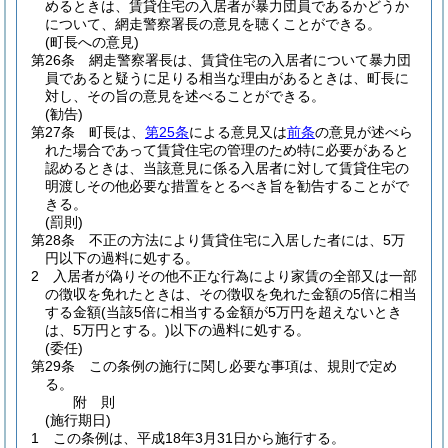
めるときは、賃貸住宅の入居者が暴力団員であるかどうか
について、網走警察署長の意見を聴くことができる。
(町長への意見)
第26条
網走警察署長は、賃貸住宅の入居者について暴力団
員であると疑うに足りる相当な理由があるときは、町長に
対し、その旨の意見を述べることができる。
(勧告)
第27条
町長は、
第25条
による意見又は
前条
の意見が述べら
れた場合であって賃貸住宅の管理のため特に必要があると
認めるときは、当該意見に係る入居者に対して賃貸住宅の
明渡しその他必要な措置をとるべき旨を勧告することがで
きる。
(罰則)
第28条
不正の方法により賃貸住宅に入居した者には、5万
円以下の過料に処する。
2
入居者が偽りその他不正な行為により家賃の全部又は一部
の徴収を免れたときは、その徴収を免れた金額の5倍に相当
する金額
(当該5倍に相当する金額が5万円を超えないとき
は、5万円とする。)
以下の過料に処する。
(委任)
第29条
この条例の施行に関し必要な事項は、規則で定め
る。
附
則
(施行期日)
1
この条例は、平成18年3月31日から施行する。