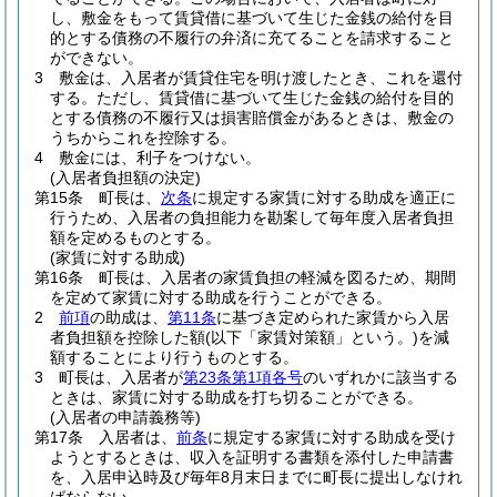
し、敷金をもって賃貸借に基づいて生じた金銭の給付を目
的とする債務の不履行の弁済に充てることを請求すること
ができない。
3
敷金は、入居者が賃貸住宅を明け渡したとき、これを還付
する。
ただし、賃貸借に基づいて生じた金銭の給付を目的
とする債務の不履行又は損害賠償金があるときは、敷金の
うちからこれを控除する。
4
敷金には、利子をつけない。
(入居者負担額の決定)
第15条
町長は、
次条
に規定する家賃に対する助成を適正に
行うため、入居者の負担能力を勘案して毎年度入居者負担
額を定めるものとする。
(家賃に対する助成)
第16条
町長は、入居者の家賃負担の軽減を図るため、期間
を定めて家賃に対する助成を行うことができる。
2
前項
の助成は、
第11条
に基づき定められた家賃から入居
者負担額を控除した額
(以下「家賃対策額」という。)
を減
額することにより行うものとする。
3
町長は、入居者が
第23条第1項各号
のいずれかに該当する
ときは、家賃に対する助成を打ち切ることができる。
(入居者の申請義務等)
第17条
入居者は、
前条
に規定する家賃に対する助成を受け
ようとするときは、収入を証明する書類を添付した申請書
を、入居申込時及び毎年8月末日までに町長に提出しなけれ