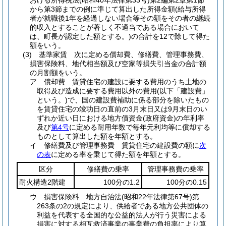
おける所得税法
(昭和40年法律第33号)
第2編第2章第1節
から第3節までの例に準じて算出した所得金額
(給与所得
者が就職後1年を経過しない場合等その額をその者の継続
的収入とすることが著しく不適当である場合において
は、町長が認定した額とする。)
の合計を12で除して得た
額をいう。
(3)
基準家賃 次に定める償却費、修繕費、管理事務費、
損害保険料、地代相当額及び空家等損失引当金の合計額
の月割額をいう。
ア
償却費 賃貸住宅の建設に要する費用のうち土地の
取得及び造成に要する費用以外の費用
(以下「建設費」
という。)
で、国の建設費補助に係る部分を除いたもの
を賃貸住宅の竣功日の直前の3月末日又は9月末日のい
ずれか近い日における地方債資金
(政府資金)
の年利率
及び
第4号
に定める耐用年数で毎年元利均等に償却する
ものとして算出した額を年額とする。
イ
修繕費及び管理事務費 賃貸住宅の建設費の額に
次
の表
に定める率を乗じて得た額を年額とする。
区分
修繕費の乗率
管理事務費の乗率
耐火構造2階建
100分の1.2
100分の0.15
ウ
損害保険料 地方自治法
(昭和22年法律第67号)
第
263条の2の規定により、供給者である地方公共団体の
利益を代表する全国的な公益的法人が行う災害による
損害に対する相互救済事業の事業費の負担率により算