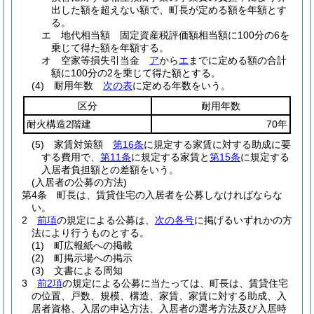
出した額を超えない額で、町長が定める額を年額とす
る。
エ
地代相当額 固定資産税評価額相当額に100分の6を
乗じて得た額を年額する。
オ
空家等損失引当金
ア
から
エ
までに定める額の合計
額に100分の2を乗じて得た額とする。
(4)
耐用年数
次の表
に定める年数をいう。
区分
耐用年数
耐火構造2階建
70年
(5)
家賃対策額
第16条
に規定する家賃に対する助成に要
する費用で、
第11条
に規定する家賃と
第15条
に規定する
入居者負担額との差額をいう。
(入居者の公募の方法)
第4条
町長は、賃貸住宅の入居者を公募しなければならな
い。
2
前項
の規定による公募は、
次の各号
に掲げるいずれかの方
法により行うものとする。
(1)
町広報紙への掲載
(2)
町掲示場への掲示
(3)
文書による周知
3
前2項
の規定による公募に当たっては、町長は、賃貸住宅
の位置、戸数、規模、構造、家賃、家賃に対する助成、入
居者資格、入居の申込方法、入居者の選考方法及び入居時