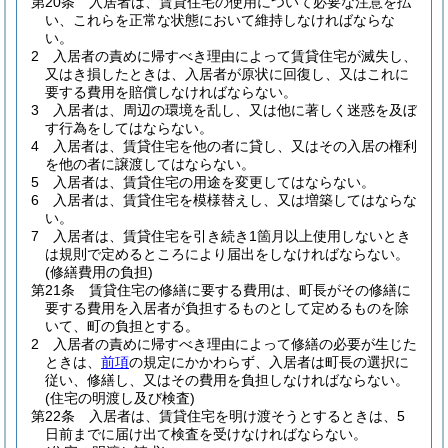
第20条
入居者は、賃貸住宅の使用について必要な注意を払
い、これらを正常な状態において維持しなければならな
い。
2
入居者の責めに帰すべき理由によって賃貸住宅が滅失し、
又はき損したときは、入居者が原状に回復し、又はこれに
要する費用を賠償しなければならない。
3
入居者は、周辺の環境を乱し、又は他に著しく迷惑を及ぼ
す行為をしてはならない。
4
入居者は、賃貸住宅を他の者に貸し、又はその入居の権利
を他の者に譲渡してはならない。
5
入居者は、賃貸住宅の用途を変更してはならない。
6
入居者は、賃貸住宅を模様替えし、又は増築してはならな
い。
7
入居者は、賃貸住宅を引き続き1箇月以上使用しないとき
は規則で定めるところにより届出をしなければならない。
(修繕費用の負担)
第21条
賃貸住宅の修繕に要する費用は、町長がその修繕に
要する費用を入居者が負担するものとして定めるものを除
いて、町の負担とする。
2
入居者の責めに帰すべき理由によって修繕の必要が生じた
ときは、
前項
の規定にかかわらず、入居者は町長の選択に
従い、修繕し、又はその費用を負担しなければならない。
(住宅の明渡し及び検査)
第22条
入居者は、賃貸住宅を明け渡そうとするときは、5
日前までに届け出て検査を受けなければならない。