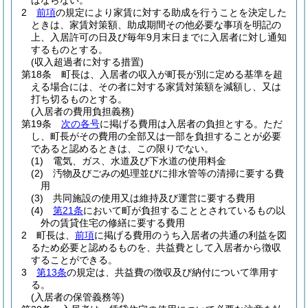
ばならない。
2
前項
の規定により家賃に対する助成を行うことを決定した
ときは、家賃対策額、助成期間その他必要な事項を明記の
上、入居許可の日及び毎年9月末日までに入居者に対し通知
するものとする。
(収入超過者に対する措置)
第18条
町長は、入居者の収入が町長が別に定める基準を超
える場合には、その者に対する家賃対策額を減額し、又は
打ち切るものとする。
(入居者の費用負担義務)
第19条
次の各号
に掲げる費用は入居者の負担とする。
ただ
し、町長がその費用の全部又は一部を負担することが必要
であると認めるときは、この限りでない。
(1)
電気、ガス、水道及び下水道の使用料金
(2)
汚物及びごみの処理並びに排水管等の清掃に要する費
用
(3)
共同施設の使用又は維持及び運営に要する費用
(4)
第21条
において町が負担することとされているもの以
外の賃貸住宅の修繕に要する費用
2
町長は、
前項
に掲げる費用のうち入居者の共通の利益を図
るため必要と認めるものを、共益費として入居者から徴収
することができる。
3
第13条
の規定は、共益費の徴収及び納付について準用す
る。
(入居者の保管義務等)