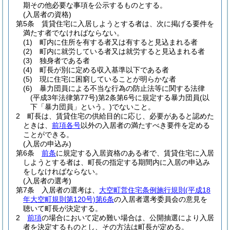
期その他必要な事項を公示するものとする。
(入居者の資格)
第5条
賃貸住宅に入居しようとする者は、次に掲げる要件を
満たす者でなければならない。
(1)
町内に住所を有する者又は有すると見込まれる者
(2)
町内に就労している者又は就労すると見込まれる者
(3)
独身者である者
(4)
町長が別に定める収入基準以下である者
(5)
現に住宅に困窮していることが明らかな者
(6)
暴力団員による不当な行為の防止法等に関する法律
(平成3年法律第77号)
第2条第6号に規定する暴力団員
(以
下「暴力団員」という。)
でないこと。
2
町長は、賃貸住宅の供給目的に応じ、必要があると認めた
ときは、
前項各号
以外の入居者の満たすべき要件を定める
ことができる。
(入居の申込み)
第6条
前条
に規定する入居資格のある者で、賃貸住宅に入居
しようとする者は、町長の指定する期間内に入居の申込み
をしなければならない。
(入居者の選考)
第7条
入居者の選考は、
大空町営住宅条例施行規則
(平成18
年大空町規則第120号)
第6条
の入居者選考委員会の意見を
聴いて町長が決定する。
2
前項
の場合において定め難い場合は、公開抽選により入居
者を決定するものとし、その方法は町長が定める。