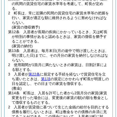
の民間の賃貸住宅の家賃水準等を考慮して、町長が定め
る。
2
町長は、常に近隣の民間の賃貸住宅の家賃水準等の把握を
行い、家賃が適正な額に維持されるように努めなければな
らない。
(家賃の徴収猶予)
第12条
入居者が長期の疾病にかかっているとき、又は町長
が特別の事情があると認めるときは、家賃の徴収を猶予す
ることができる。
(家賃の納付)
第13条
入居者は、毎月末日
(月の途中で明け渡したときは、
明け渡した日)
までに、その月分の家賃を納付しなければな
らない。
2
使用期間が1箇月に満たないときの家賃は、日割計算によ
る額とする。
3
入居者が
第22条
に規定する手続を経ないで賃貸住宅を立
ち退いたときは、
第1項
の規定にかかわらず町長が明渡しの
日を認定し、その日までの家賃を徴収する。
(敷金)
第14条
町長は、入居を許可した者から2箇月分の家賃
(家賃
変更を行った場合には、変更後の家賃の額)
の額を敷金とし
て徴収するものとする。
2
入居者が賃貸借に基づいて生じた金銭の給付を目的とする
債務を履行しないときは、町は敷金をその債務の弁済に充
てることができる。
この場合において、入居者は町に対