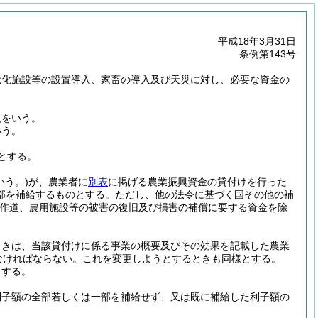
平成18年3月31日
条例第143号
代化施設等の設置導入、家畜の導入及び天災に対し、必要な資金の
人をいう。
いう。
とする。
いう。)
が、農業者に
別表
に掲げる農業振興資金の貸付けを行った
部を補給するものとする。
ただし、他の法令に基づく国その他の補
耕作道、農用施設等の被害の復旧及び損害の補償に要する資金を除
ときは、当該貸付けに係る事業の概要及びその効果を記載した農業
なければならない。
これを変更しようとするときも同様とする。
とする。
利子額の全部若しくは一部を補給せず、又は既に補給した利子額の