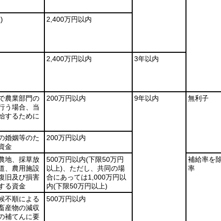
)
2,400万円以内
2,400万円以内
3年以内
で農業部門の
200万円以内
9年以内
無利子
行う場合、当
始するために
の婚姻等のた
200万円以内
資金
農地、採草放
500万円以内
(下限50万円
補給率を
道、農用施設
以上)
、ただし、共同の場
率
復旧及び損害
合にあっては1,000万円以
する資金
内
(下限50万円以上)
候不順による
500万円以内
畜産物の減収
の補てんに要