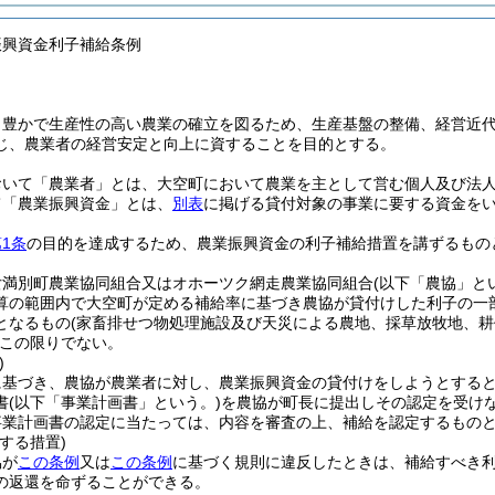
振興資金利子補給条例
、豊かで生産性の高い農業の確立を図るため、生産基盤の整備、経営近
じ、農業者の経営安定と向上に資することを目的とする。
おいて「農業者」とは、大空町において農業を主として営む個人及び法
て「農業振興資金」とは、
別表
に掲げる貸付対象の事業に要する資金を
1条
の目的を達成するため、農業振興資金の利子補給措置を講ずるもの
女満別町農業協同組合又はオホーツク網走農業協同組合
(以下「農協」と
算の範囲内で大空町が定める補給率に基づき農協が貸付けした利子の一
となるもの
(家畜排せつ物処理施設及び天災による農地、採草放牧地、
この限りでない。
)
に基づき、農協が農業者に対し、農業振興資金の貸付けをしようとする
書
(以下「事業計画書」という。)
を農協が町長に提出しその認定を受け
事業計画書の認定に当たっては、内容を審査の上、補給を認定するもの
する措置)
協が
この条例
又は
この条例
に基づく規則に違反したときは、補給すべき
の返還を命ずることができる。