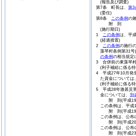
(報告及び調査)
第7条
町長は、
第3
(委任)
第8条
この条例
の
附
則
(施行期日)
1
この条例
は、平成
(経過措置)
2
この条例
の施行
藻琴村条例第31号
の条例
の相当規定
3
合併前の東藻琴村
(利子補給に係る特
4
平成27年10月
た資金については
(利子補給に係る特
5
平成28年激甚災
金については、
別
附
則
(平成1
この条例は、平成1
附
則
(平成1
この条例は、公布
附
則
(平成2
この条例は、公布
附
則
(平成2