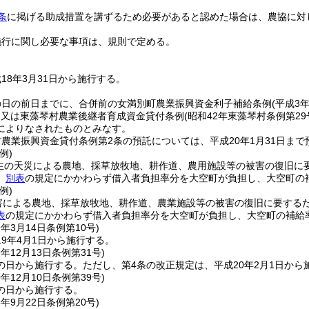
条
に掲げる助成措置を講ずるため必要があると認めた場合は、農協に対
施行に関し必要な事項は、規則で定める。
18年3月31日から施行する。
の日の前日までに、合併前の女満別町農業振興資金利子補給条例
(平成3
)
又は東藻琴村農業後継者育成資金貸付条例
(昭和42年東藻琴村条例第29
によりなされたものとみなす。
農業振興資金貸付条例第2条の預託については、平成20年1月31日ま
例)
発生の天災による農地、採草放牧地、耕作道、農用施設等の被害の復旧に要す
、
別表
の規定にかかわらず借入者負担率分を大空町が負担し、大空町の補
例)
害による農地、採草放牧地、耕作道、農業施設等の被害の復旧に要するため
表
の規定にかかわらず借入者負担率分を大空町が負担し、大空町の補給率
9年3月14日
条例第10号)
9年4月1日から施行する。
9年12月13日
条例第31号)
の日から施行する。
ただし、第4条の改正規定は、平成20年2月1日から
0年12月10日
条例第39号)
の日から施行する。
3年9月22日
条例第20号)