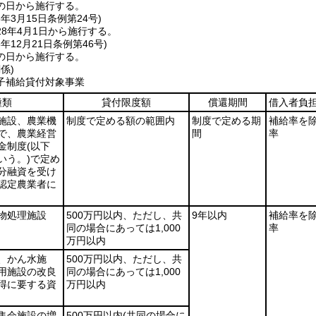
の日から施行する。
8年3月15日
条例第24号)
8年4月1日から施行する。
8年12月21日
条例第46号)
の日から施行する。
係)
子補給貸付対象事業
種類
貸付限度額
償還期間
借入者負
施設、農業機
制度で定める額の範囲内
制度で定める期
補給率を
で、農業経営
間
率
金制度
(以下
いう。)
で定め
分融資を受け
認定農業者に
物処理施設
500万円以内、ただし、共
9年以内
補給率を
同の場合にあっては1,000
率
万円以内
、かん水施
500万円以内、ただし、共
用施設の改良
同の場合にあっては1,000
得に要する資
万円以内
集会施設の増
500万円以内
(共同の場合に