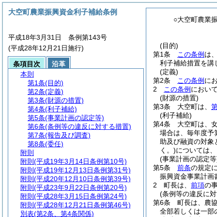
大空町農業振興資金利子補給条例
○大空町農業
平成18年3月31日 条例第143号
(目的)
(平成28年12月21日施行)
第1条
この条例
は
利子補給措置を講
条項目次
沿革
(定義)
本則
第2条
この条例
に
第1条
(目的)
2
この条例
におい
第2条
(定義)
(財源の措置)
第3条
(財源の措置)
第3条
大空町は、
第
第4条
(利子補給)
(利子補給)
第5条
(事業計画の認定等)
第4条
大空町は、
第6条
(条例等の違反に対する措置)
場合は、毎年度予
第7条
(報告及び調査)
助及び融資の対象
第8条
(委任)
く。)
については、
附則
(事業計画の認定等
附則
(平成19年3月14日条例第10号)
第5条
前条
の規定
附則
(平成19年12月13日条例第31号)
振興資金事業計画
附則
(平成20年12月10日条例第39号)
2
町長は、
前項
の
附則
(平成23年9月22日条例第20号)
(条例等の違反に対
附則
(平成28年3月15日条例第24号)
第6条
町長は、農
附則
(平成28年12月21日条例第46号)
全部若しくは一部
別表
(第2条、第4条関係)