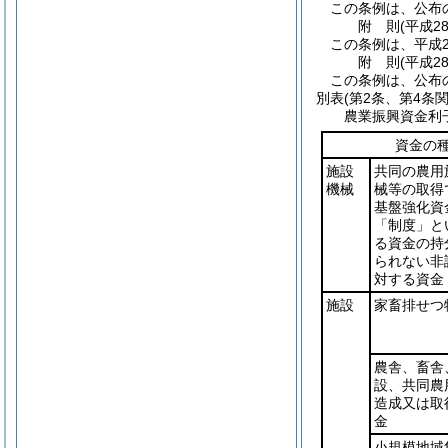
この条例は、公布
附
則
(平成2
この条例は、平成2
附
則
(平成2
この条例は、公布
別表
(第2条、第4条関
農業振興資金利
資金の
施設
共同の農用
機械
械等の取得
基盤強化資
「制度」と
る資金の持
られない非
対する資金
施設
家畜排せつ
農舎、畜舎
設、共同農
造成又は取
金
小規模地域