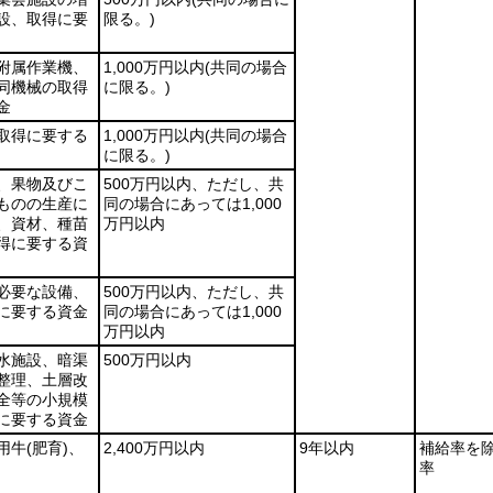
設、取得に要
限る。)
附属作業機、
1,000万円以内
(共同の場合
同機械の取得
に限る。)
金
取得に要する
1,000万円以内
(共同の場合
に限る。)
、果物及びこ
500万円以内、ただし、共
ものの生産に
同の場合にあっては1,000
、資材、種苗
万円以内
得に要する資
必要な設備、
500万円以内、ただし、共
に要する資金
同の場合にあっては1,000
万円以内
水施設、暗渠
500万円以内
整理、土層改
全等の小規模
に要する資金
用牛
(肥育)
、
2,400万円以内
9年以内
補給率を
率