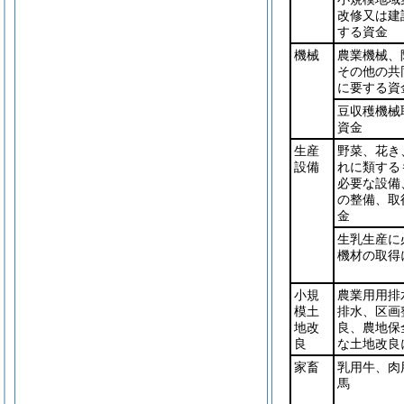
改修又は建
する資金
機械
農業機械、
その他の共
に要する資
豆収穫機械
資金
生産
野菜、花き
設備
れに類する
必要な設備
の整備、取
金
生乳生産に
機材の取得
小規
農業用用排
模土
排水、区画
地改
良、農地保
良
な土地改良
家畜
乳用牛、肉
馬