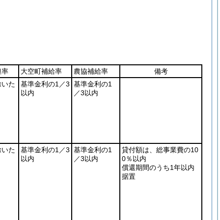
担率
大空町補給率
農協補給率
備考
除いた
基準金利の1／3
基準金利の1
以内
／3以内
除いた
基準金利の1／3
基準金利の1
貸付額は、総事業費の10
以内
／3以内
0％以内
償還期間のうち1年以内
据置