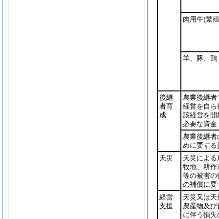
肉用牛
(繁殖
羊、豚、鶏
後継
農業後継者
者育
経営を自ら
成
該経営を開
必要な資金
農業後継者
めに要する
天災
天災による
牧地、耕作
等の被害の
の補償に要
経営
天災又は天
支援
農産物及び
に伴う損失