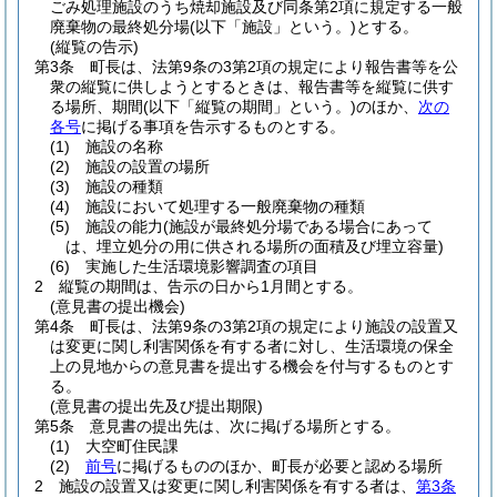
ごみ処理施設のうち焼却施設及び同条第2項に規定する一般
廃棄物の最終処分場
(以下「施設」という。)
とする。
(縦覧の告示)
第3条
町長は、法第9条の3第2項の規定により報告書等を公
衆の縦覧に供しようとするときは、報告書等を縦覧に供す
る場所、期間
(以下「縦覧の期間」という。)
のほか、
次の
各号
に掲げる事項を告示するものとする。
(1)
施設の名称
(2)
施設の設置の場所
(3)
施設の種類
(4)
施設において処理する一般廃棄物の種類
(5)
施設の能力
(施設が最終処分場である場合にあって
は、埋立処分の用に供される場所の面積及び埋立容量)
(6)
実施した生活環境影響調査の項目
2
縦覧の期間は、告示の日から1月間とする。
(意見書の提出機会)
第4条
町長は、法第9条の3第2項の規定により施設の設置又
は変更に関し利害関係を有する者に対し、生活環境の保全
上の見地からの意見書を提出する機会を付与するものとす
る。
(意見書の提出先及び提出期限)
第5条
意見書の提出先は、次に掲げる場所とする。
(1)
大空町住民課
(2)
前号
に掲げるもののほか、町長が必要と認める場所
2
施設の設置又は変更に関し利害関係を有する者は、
第3条