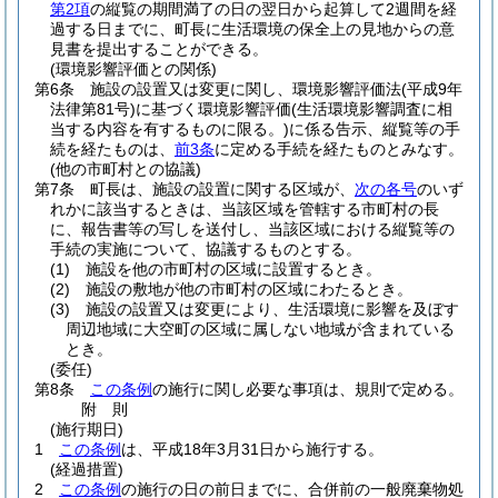
第2項
の縦覧の期間満了の日の翌日から起算して2週間を経
過する日までに、町長に生活環境の保全上の見地からの意
見書を提出することができる。
(環境影響評価との関係)
第6条
施設の設置又は変更に関し、環境影響評価法
(平成9年
法律第81号)
に基づく環境影響評価
(生活環境影響調査に相
当する内容を有するものに限る。)
に係る告示、縦覧等の手
続を経たものは、
前3条
に定める手続を経たものとみなす。
(他の市町村との協議)
第7条
町長は、施設の設置に関する区域が、
次の各号
のいず
れかに該当するときは、当該区域を管轄する市町村の長
に、報告書等の写しを送付し、当該区域における縦覧等の
手続の実施について、協議するものとする。
(1)
施設を他の市町村の区域に設置するとき。
(2)
施設の敷地が他の市町村の区域にわたるとき。
(3)
施設の設置又は変更により、生活環境に影響を及ぼす
周辺地域に大空町の区域に属しない地域が含まれている
とき。
(委任)
第8条
この条例
の施行に関し必要な事項は、規則で定める。
附
則
(施行期日)
1
この条例
は、平成18年3月31日から施行する。
(経過措置)
2
この条例
の施行の日の前日までに、合併前の一般廃棄物処