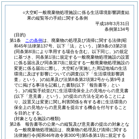
○大空町一般廃棄物処理施設に係る生活環境影響調査結
果の縦覧等の手続に関する条例
平成18年3月31日
条例第134号
(目的)
第1条
この条例
は、廃棄物の処理及び清掃に関する法律
(昭
和45年法律第137号。以下「法」という。)
第9条の3第2項
(同条第8項により準用する場合を含む。以下同じ。)
の規定
に基づき、同条第1項に規定する一般廃棄物処理施設の設置
に係る届出及び同条第7項に規定する一般廃棄物処理施設の
変更に係る届出に際し、大空町が実施した周辺地域の生活
環境に及ぼす影響についての調査
(以下「生活環境影響調
査」という。)
の結果及び法第8条第2項第2号から第9号ま
でに掲げる事項を記載した書類
(以下「報告書等」とい
う。)
の縦覧手続並びに生活環境保全上の見地からの意見書
(以下「意見書」という。)
の提出の方法を定めることによ
り、設置又は変更に関し利害関係を有する者に生活環境の
保全上の見地からの意見書を提出する機会を付与すること
を目的とする。
(対象となる施設の種類)
第2条
報告書等の公衆への縦覧及び意見書の提出の対象とな
る一般廃棄物処理施設は、廃棄物の処理及び清掃に関する
法律施行令
(昭和46年政令第300号)
第5条第1項に規定する