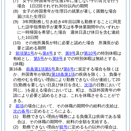
(7)
女子の外国青年が生後1年に達しない子の育児を行う
場合 1日2回それぞれ30分以内の期間
(8)
女子の外国青年が生理日の就業が著しく困難な場合
届け出た生理日
(9)
3年間勤務し引き続き4年目以降も勤務することに同意
した語学指導助手が夏季又は冬季休業期間中のいずれか
に一時帰国を希望した場合 週休日及び休日を含む連続
した10日間
(10)
その他所属長が特に必要と認めた場合 所属長が必
要と認める期間
2
前項第1号
から
第4号
まで、
第9号
及び
第10号
の特別休暇は
有給とし、
第5号
から
第8号
までの特別休暇は無給とする。
(休職)
第16条
前条第1項第5号
及び
第6号
に規定する場合を除くほ
か、外国青年が病気
(
第18条第1項
の疾病を除く。)
、負傷そ
の他やむを得ない理由により勤務できない日が連続して20
日
(勤務を要しない日及び休日を含む。
次項
の日数において
同じ。)
を超える場合においては、町は、当該外国青年の申
請により必要と認めるときは、これを休職させることがで
きる。
2
前項
の場合において、その休職の期間中の給料の支給は、
次の各号
に定めるところによる。
(1)
勤務できない理由が職務による負傷又は疾病である場
合は、その休職の期間中、給料の全額を支給する。
(2)
勤務できない理由が
前号
に定めるもの以外の場合は、