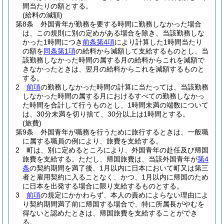
間当たりの額とする。
(給料の減額)
第8条
外国青年が勤務を要する時間に勤務しなかった場合
は、この規則に別の定めがある場合を除き、当該勤務しな
かった1時間につき
前条第4項
により計算した1時間当たり
の額を
同条第1項
の給料から減額して支給するものとし、当
該勤務しなかった時間の属する月の給料からこれを減額で
きなかったときは、翌月の給料からこれを減額するものと
する。
2
前項
の勤務しなかった時間の計算に当たっては、当該勤務
しなかった時間の属する月におけるすべての勤務しなかっ
た時間を合計して行うものとし、1時間未満の端数について
は、30分未満を切り捨て、30分以上は1時間とする。
(旅費)
第9条
外国青年が職務を行うために旅行するときは、一般職
に属する職員の例により、旅費を支給する。
2
町は、別に定めるところにより、外国青年の赴任及び帰国
旅費を支給する。
ただし、帰国旅費は、当該外国青年が
第4
条
の契約期間を満了後、1月以内に日本において町又は第三
者と雇用契約に入ることなく、かつ、1月以内に帰国のため
に日本を出発する場合に限り支給するものとする。
3
前項
の規定にかかわらず、本人の責めによらない理由によ
り契約期間満了前に帰国する場合で、特に所属長がやむを
得ないと認めたときは、帰国旅費を支給することができ
る。