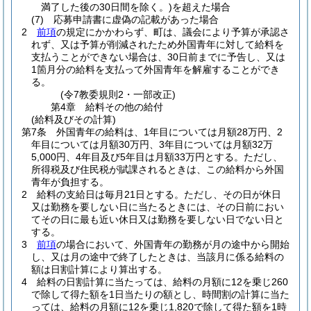
満了した後の30日間を除く。)
を超えた場合
(7)
応募申請書に虚偽の記載があった場合
2
前項
の規定にかかわらず、町は、議会により予算が承認さ
れず、又は予算が削減されたため外国青年に対して給料を
支払うことができない場合は、30日前までに予告し、又は
1箇月分の給料を支払って外国青年を解雇することができ
る。
(令7教委規則2・一部改正)
第4章
給料その他の給付
(給料及びその計算)
第7条
外国青年の給料は、1年目については月額28万円、2
年目については月額30万円、3年目については月額32万
5,000円、4年目及び5年目は月額33万円とする。
ただし、
所得税及び住民税が賦課されるときは、この給料から外国
青年が負担する。
2
給料の支給日は毎月21日とする。
ただし、その日が休日
又は勤務を要しない日に当たるときには、その日前におい
てその日に最も近い休日又は勤務を要しない日でない日と
する。
3
前項
の場合において、外国青年の勤務が月の途中から開始
し、又は月の途中で終了したときは、当該月に係る給料の
額は日割計算により算出する。
4
給料の日割計算に当たっては、給料の月額に12を乗じ260
で除して得た額を1日当たりの額とし、時間割の計算に当た
っては、給料の月額に12を乗じ1,820で除して得た額を1時