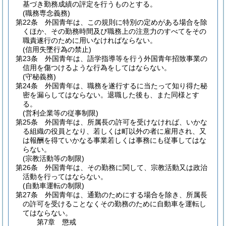
基づき勤務成績の評定を行うものとする。
(職務専念義務)
第22条
外国青年は、この規則に特別の定めがある場合を除
くほか、その勤務時間及び職務上の注意力のすべてをその
職責遂行のために用いなければならない。
(信用失墜行為の禁止)
第23条
外国青年は、語学指導等を行う外国青年招致事業の
信用を傷つけるような行為をしてはならない。
(守秘義務)
第24条
外国青年は、職務を遂行するに当たって知り得た秘
密を漏らしてはならない。
退職した後も、また同様とす
る。
(営利企業等の従事制限)
第25条
外国青年は、所属長の許可を受けなければ、いかな
る組織の役員となり、若しくは町以外の者に雇用され、又
は報酬を得ていかなる事業若しくは事務にも従事してはな
らない。
(宗教活動等の制限)
第26条
外国青年は、その勤務に関して、宗教活動又は政治
活動を行ってはならない。
(自動車運転の制限)
第27条
外国青年は、通勤のためにする場合を除き、所属長
の許可を受けることなくその勤務のために自動車を運転し
てはならない。
第7章
懲戒