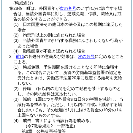
(懲戒処分)
第28条
町は、外国青年が
次の各号
のいずれかに該当する場
合は、当該外国青年に対し、懲戒免職、停職、減給又は戒
告の処分をすることができる。
(1)
日本国憲法その他日本の法令又はこの規則に違反した
場合
(2)
拘禁刑以上の刑に処せられた場合
(3)
当該外国青年の担当する職務にふさわしくない行為が
あった場合
(4)
勤務態度が不良と認められる場合
2
前項
の各処分の意義及び効果は、
次の各号
に定めるところ
による。
(1)
懲戒免職 予告期間を設けることなく即時に免職す
る。
この場合において、所管の労働基準監督署の認定を
受けたときは、労働基準法第20条に規定する給与を支給
しない。
(2)
停職 7日以内の期間を定めて勤務を禁止するものと
し、その間の給料は支払わない。
(3)
減給 1回につき平均賃金の1日分の半額を減給し、当
該行為を戒める。
ただし、1月以内に2回以上減給する場
合においても、その総額は1月における賃金の10分の1を
上回らないものとする。
(4)
戒告 書面により当該行為を戒める。
(令7教委規則2・一部改正)
第8章
公務災害補償等