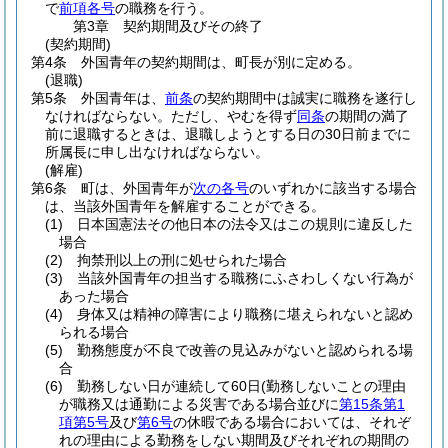
で
前項各号
の職務を行う。
第3章
契約期間及びその終了
(契約期間)
第4条
外国青年の契約期間は、町長が別に定める。
(退職)
第5条
外国青年は、
前条
の契約期間中は誠実に職務を遂行し
なければならない。
ただし、やむを得ず
同条
の期間の満了
前に退職するときは、退職しようとする日の30日前までに
所属長に申し出なければならない。
(解雇)
第6条
町は、外国青年が
次の各号
のいずれかに該当する場合
は、当該外国青年を解雇することができる。
(1)
日本国憲法その他日本の法令又はこの規則に違反した
場合
(2)
拘禁刑以上の刑に処せられた場合
(3)
当該外国青年の担当する職務にふさわしくない行為が
あった場合
(4)
身体又は精神の障害により職務に堪えられないと認め
られる場合
(5)
勤務態度が不良で改善の見込みがないと認められる場
合
(6)
勤務しない日が連続して60日
(勤務しないことの理由
が職務又は通勤による災害である場合並びに
第15条第1
項第5号
及び
第6号
の休暇である場合においては、それぞ
れの理由による勤務をしない期間及びそれぞれの期間の