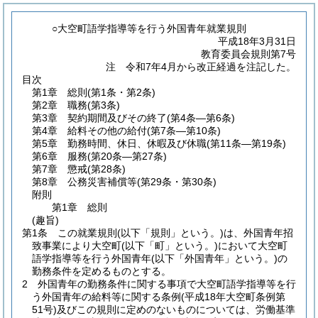
○大空町語学指導等を行う外国青年就業規則
平成18年3月31日
教育委員会規則第7号
注 令和7年4月から改正経過を注記した。
目次
第1章
総則
(第1条・第2条)
第2章
職務
(第3条)
第3章
契約期間及びその終了
(第4条―第6条)
第4章
給料その他の給付
(第7条―第10条)
第5章
勤務時間、休日、休暇及び休職
(第11条―第19条)
第6章
服務
(第20条―第27条)
第7章
懲戒
(第28条)
第8章
公務災害補償等
(第29条・第30条)
附則
第1章
総則
(趣旨)
第1条
この就業規則
(以下「規則」という。)
は、外国青年招
致事業により大空町
(以下「町」という。)
において大空町
語学指導等を行う外国青年
(以下「外国青年」という。)
の
勤務条件を定めるものとする。
2
外国青年の勤務条件に関する事項で大空町語学指導等を行
う外国青年の給料等に関する条例
(平成18年大空町条例第
51号)
及びこの規則に定めのないものについては、労働基準