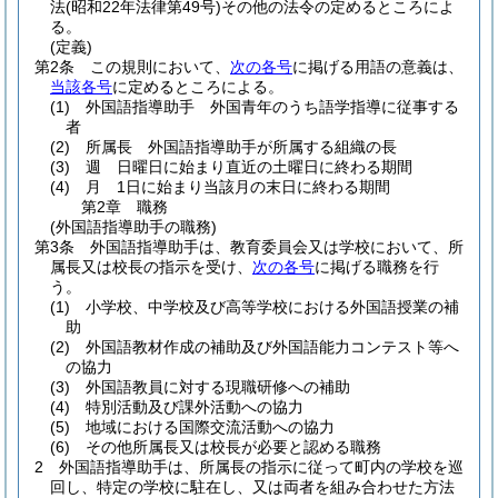
法
(昭和22年法律第49号)
その他の法令の定めるところによ
る。
(定義)
第2条
この規則において、
次の各号
に掲げる用語の意義は、
当該各号
に定めるところによる。
(1)
外国語指導助手 外国青年のうち語学指導に従事する
者
(2)
所属長 外国語指導助手が所属する組織の長
(3)
週 日曜日に始まり直近の土曜日に終わる期間
(4)
月 1日に始まり当該月の末日に終わる期間
第2章
職務
(外国語指導助手の職務)
第3条
外国語指導助手は、教育委員会又は学校において、所
属長又は校長の指示を受け、
次の各号
に掲げる職務を行
う。
(1)
小学校、中学校及び高等学校における外国語授業の補
助
(2)
外国語教材作成の補助及び外国語能力コンテスト等へ
の協力
(3)
外国語教員に対する現職研修への補助
(4)
特別活動及び課外活動への協力
(5)
地域における国際交流活動への協力
(6)
その他所属長又は校長が必要と認める職務
2
外国語指導助手は、所属長の指示に従って町内の学校を巡
回し、特定の学校に駐在し、又は両者を組み合わせた方法