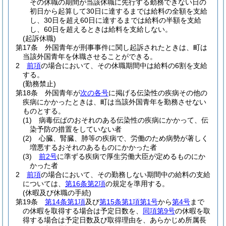
その休職の期間が当該休職に先行する勤務できない日の
初日から起算して30日に達するまでは給料の全額を支給
し、30日を超え60日に達するまでは給料の半額を支給
し、60日を超えるときは給料を支給しない。
(起訴休職)
第17条
外国青年が刑事事件に関し起訴されたときは、町は
当該外国青年を休職させることができる。
2
前項
の場合において、その休職期間中は給料の6割を支給
する。
(勤務禁止)
第18条
外国青年が
次の各号
に掲げる伝染性の疾病その他の
疾病にかかったときは、町は当該外国青年を勤務させない
ものとする。
(1)
病毒伝ぱのおそれのある伝染性の疾病にかかって、伝
染予防の措置をしていない者
(2)
心臓、腎臓、肺等の疾病で、労働のため病勢が著しく
増悪するおそれのあるものにかかった者
(3)
前2号
に準ずる疾病で厚生労働大臣が定めるものにか
かった者
2
前項
の場合において、その勤務しない期間中の給料の支給
については、
第16条第2項
の規定を準用する。
(休暇及び休職の手続)
第19条
第14条第1項
及び
第15条第1項第1号
から
第4号
まで
の休暇を取得する場合は予定日数を、
同項第9号
の休暇を取
得する場合は予定日数及び取得理由を、あらかじめ所属長