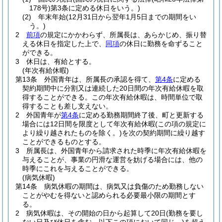
178号)
第3条に定める休日をいう。)
(2)
年末年始
(12月31日から翌年1月5日までの期間をい
う。)
2
前項
の規定にかかわらず、所属長は、あらかじめ、振り替
える休日を指定した上で、
同項
の休日に勤務を命ずること
ができる。
3
休日は、有給とする。
(年次有給休暇)
第13条
外国青年は、所属長の承認を得て、
第4条
に定める
契約期間中に分割又は連続した20日間の年次有給休暇を取
得することができる。
この年次有給休暇は、時間単位で取
得することも差し支えない。
2
外国青年が
第4条
に定める勤務期間終了後、町と更新する
場合には12日間を限度として年次有給休暇
(この項の規定に
より繰り越されたものを除く。)
を次の契約期間に繰り越す
ことができるものとする。
3
所属長は、外国青年から請求された時季に年次有給休暇を
与えることが、事業の円滑な運営を妨げる場合には、他の
時季にこれを与えることができる。
(病気休暇)
第14条
病気休暇の期間は、病気又は負傷のため勤務しない
ことがやむを得ないと認められる必要最小限の期間とす
る。
2
病気休暇は、その開始の日から起算して20日
(勤務を要し