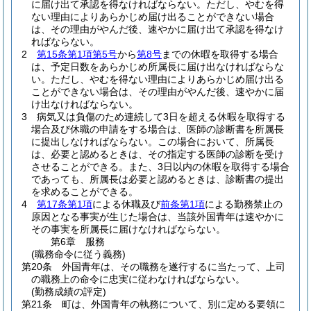
に届け出て承認を得なければならない。
ただし、やむを得
ない理由によりあらかじめ届け出ることができない場合
は、その理由がやんだ後、速やかに届け出て承認を得なけ
ればならない。
2
第15条第1項第5号
から
第8号
までの休暇を取得する場合
は、予定日数をあらかじめ所属長に届け出なければならな
い。
ただし、やむを得ない理由によりあらかじめ届け出る
ことができない場合は、その理由がやんだ後、速やかに届
け出なければならない。
3
病気又は負傷のため連続して3日を超える休暇を取得する
場合及び休職の申請をする場合は、医師の診断書を所属長
に提出しなければならない。
この場合において、所属長
は、必要と認めるときは、その指定する医師の診断を受け
させることができる。
また、3日以内の休暇を取得する場合
であっても、所属長は必要と認めるときは、診断書の提出
を求めることができる。
4
第17条第1項
による休職及び
前条第1項
による勤務禁止の
原因となる事実が生じた場合は、当該外国青年は速やかに
その事実を所属長に届けなければならない。
第6章
服務
(職務命令に従う義務)
第20条
外国青年は、その職務を遂行するに当たって、上司
の職務上の命令に忠実に従わなければならない。
(勤務成績の評定)
第21条
町は、外国青年の執務について、別に定める要領に