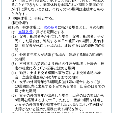
ない日及び休日を含む。以下この項において同じ。)
を超え
ることができない。
病気休暇を承認された期間と期間の間
が7日に満たないときは、それらの2の期間は連続するもの
とみなす。
3
病気休暇は、有給とする。
(特別休暇)
第15条
特別休暇は、
次の各号
に掲げる場合とし、その期間
は、
当該各号
に掲げる期間とする。
(1)
父母、配偶者等が死亡した場合 父母、配偶者、子が
死亡した場合は、連続する10日の範囲内の期間。
兄弟姉
妹、祖父母が死亡した場合は、連続する5日の範囲内の期
間
(2)
外国青年本人が結婚する場合 連続する5日の範囲内
の期間
(3)
不可抗力の災害により自己の住居が損壊した場合 被
害の程度に応じ町が必要と認める期間
(4)
勤務に要する交通機関の事故等による交通途絶の場
合 当該交通途絶が解消するまでの期間
(5)
女子の外国青年が6週間
(多胎妊娠の場合にあっては、
10週間)
以内に出産する予定である場合 出産の日までの
届け出た期間
(6)
女子の外国青年が出産した場合 出産の日の翌日から
8週間を経過するまでの日。
ただし、産後6週間を経過し
た女子の外国青年が就業を申し出た場合において医師が
支障がないと認めた業務に就く期間を除く。