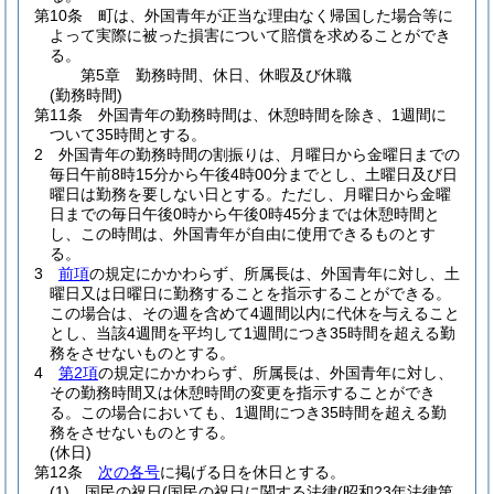
第10条
町は、外国青年が正当な理由なく帰国した場合等に
よって実際に被った損害について賠償を求めることができ
る。
第5章
勤務時間、休日、休暇及び休職
(勤務時間)
第11条
外国青年の勤務時間は、休憩時間を除き、1週間に
ついて35時間とする。
2
外国青年の勤務時間の割振りは、月曜日から金曜日までの
毎日午前8時15分から午後4時00分までとし、土曜日及び日
曜日は勤務を要しない日とする。
ただし、月曜日から金曜
日までの毎日午後0時から午後0時45分までは休憩時間と
し、この時間は、外国青年が自由に使用できるものとす
る。
3
前項
の規定にかかわらず、所属長は、外国青年に対し、土
曜日又は日曜日に勤務することを指示することができる。
この場合は、その週を含めて4週間以内に代休を与えること
とし、当該4週間を平均して1週間につき35時間を超える勤
務をさせないものとする。
4
第2項
の規定にかかわらず、所属長は、外国青年に対し、
その勤務時間又は休憩時間の変更を指示することができ
る。
この場合においても、1週間につき35時間を超える勤
務をさせないものとする。
(休日)
第12条
次の各号
に掲げる日を休日とする。
(1)
国民の祝日
(国民の祝日に関する法律
(昭和23年法律第