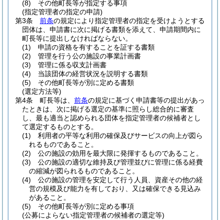
(8)
その他町長等が指定する事項
(指定管理者の指定の申請)
第3条
前条
の規定により指定管理者の指定を受けようとする
団体は、申請書に次に掲げる書類を添えて、申請期間内に
町長等に提出しなければならない。
(1)
申請の資格を有することを証する書類
(2)
管理を行う公の施設の事業計画書
(3)
管理に係る収支計画書
(4)
当該団体の経営状況を説明する書類
(5)
その他町長等が別に定める書類
(選定方法等)
第4条
町長等は、
前条
の規定に基づく申請書等の提出があっ
たときは、次に掲げる選定の基準に照らし総合的に審査
し、最も適当と認められる団体を指定管理者の候補者とし
て選定するものとする。
(1)
利用者の平等な利用の確保及びサービスの向上が図ら
れるものであること。
(2)
公の施設の効用を最大限に発揮するものであること。
(3)
公の施設の適切な維持及び管理並びに管理に係る経費
の縮減が図られるものであること。
(4)
公の施設の管理を安定して行う人員、資産その他の経
営の規模及び能力を有しており、又は確保できる見込み
があること。
(5)
その他町長等が別に定める事項
(公募によらない指定管理者の候補者の選定等)