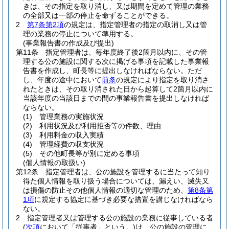
きは、その指定を取り消し、又は期間を定めて管理の業務
の全部又は一部の停止を命ずることができる。
2
第7条第2項
の規定は、指定管理者の指定の取消し又は管
理の業務の停止について準用する。
(事業報告書の作成及び提出)
第11条
指定管理者は、毎年度終了後2箇月以内に、その管
理する公の施設に関する次に掲げる事項を記載した事業報
告書を作成し、町長等に提出しなければならない。
ただ
し、年度の途中において
前条
の規定により指定を取り消さ
れたときは、その取り消された日から起算して2箇月以内に
当該年度の当該日までの間の事業報告書を提出しなければ
ならない。
(1)
管理業務の実施状況
(2)
利用状況及び利用拒否等の件数、理由
(3)
利用料金の収入実績
(4)
管理経費の収支状況
(5)
その他町長等が別に定める事項
(個人情報の取扱い)
第12条
指定管理者は、公の施設を管理するに当たって知り
得た個人情報を取り扱う場合については、漏えい、滅失又
は損傷の防止その他個人情報の適切な管理のため、
第8条第
1項
に規定する協定に基づき必要な措置を講じなければなら
ない。
2
指定管理者又は管理する公の施設の業務に従事している者
(
次項
において「従事者」という。)
は、公の施設の管理に