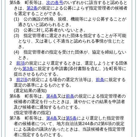
第5条
町長等は、
次の各号
のいずれかに該当すると認めると
きは、
第2条
の規定による公募によらず指定管理者の候補者
を選定することができる。
(1)
公の施設の性格、規模、機能等により公募することが
適さないと認められるとき。
(2)
公募に対し応募者がいないとき。
(3)
指定管理者に選定された団体を指定することが不可能
となり、又は著しく不適当と認められる事情が生じたと
き。
(4)
指定管理者の指定を受けた団体が、協定を締結しない
とき。
2
前項
の規定により選定するときは、選定しようとする団体
から
第3条
に規定する申請書
(添付書類を含む。)
を町長等に
提出させるものとする。
3
前2項
の規定による場合の選定方法等は、
前条
に規定する
選定の基準によるものとする。
(選定結果の通知)
第6条
町長等は、
第4条
又は
前条
の規定による指定管理者の
候補者の選定を行ったときは、速やかにその結果を申請者
及び候補者に通知するものとする。
(指定管理者の指定)
第7条
町長等は、
第4条
又は
第5条
により選定した指定管理
者の候補者について、地方自治法第244条の2第6項の規定
による議会の議決があったときは、当該候補者を指定管理
者に指定するものとする。