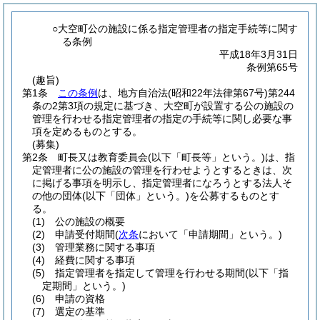
○大空町公の施設に係る指定管理者の指定手続等に関す
る条例
平成18年3月31日
条例第65号
(趣旨)
第1条
この条例
は、地方自治法
(昭和22年法律第67号)
第244
条の2第3項の規定に基づき、大空町が設置する公の施設の
管理を行わせる指定管理者の指定の手続等に関し必要な事
項を定めるものとする。
(募集)
第2条
町長又は教育委員会
(以下「町長等」という。)
は、指
定管理者に公の施設の管理を行わせようとするときは、次
に掲げる事項を明示し、指定管理者になろうとする法人そ
の他の団体
(以下「団体」という。)
を公募するものとす
る。
(1)
公の施設の概要
(2)
申請受付期間
(
次条
において「申請期間」という。)
(3)
管理業務に関する事項
(4)
経費に関する事項
(5)
指定管理者を指定して管理を行わせる期間
(以下「指
定期間」という。)
(6)
申請の資格
(7)
選定の基準