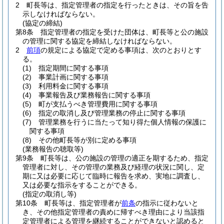
2
町長等は、指定管理者の指定を行ったときは、その旨を告
示しなければならない。
(協定の締結)
第8条
指定管理者の指定を受けた団体は、町長等と公の施設
の管理に関する協定を締結しなければならない。
2
前項
の規定による協定で定める事項は、次のとおりとす
る。
(1)
指定期間に関する事項
(2)
事業計画に関する事項
(3)
利用料金に関する事項
(4)
事業報告及び業務報告に関する事項
(5)
町が支払うべき管理費用に関する事項
(6)
指定の取消し及び管理業務の停止に関する事項
(7)
管理業務を行うに当たって知り得た個人情報の保護に
関する事項
(8)
その他町長等が別に定める事項
(業務報告の聴取等)
第9条
町長等は、公の施設の管理の適正を期するため、指定
管理者に対し、その管理の業務及び経理の状況に関し、定
期に又は必要に応じて臨時に報告を求め、実地に調査し、
又は必要な指示をすることができる。
(指定の取消し等)
第10条
町長等は、指定管理者が
前条
の指示に従わないと
き、その他指定管理者の責めに帰すべき理由により当該指
定管理者による管理を継続することができないと認めると